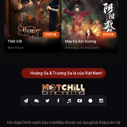
VIETSUB
VIETSUB
Thất Cốt
May Vá Âm Dương
Bone Ritual
Stitching Life And Death
Hoàng Sa & Trường Sa là của Việt Nam!
Hỏi-Đáp
Chính sách bảo mật
Điều khoản sử dụng
Giới thiệu
Liên hệ