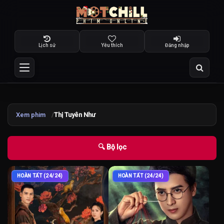
Lịch sử
Yêu thích
Đăng nhập
Xem phim
Thị Tuyên Như
🔍 Bộ lọc
HOÀN TẤT (24/24)
HOÀN TẤT (24/24)