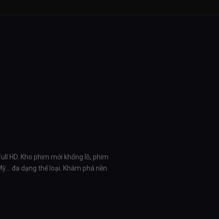
full HD. Kho phim mới khổng lồ, phim
 Mỹ… đa dạng thể loại. Khám phá nền