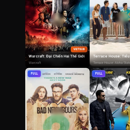
VIETSUB
Warcraft: Đại Chiến Hai Thế Giới
Warcraft
Terrace House: Aloha Stat
FULL
FULL