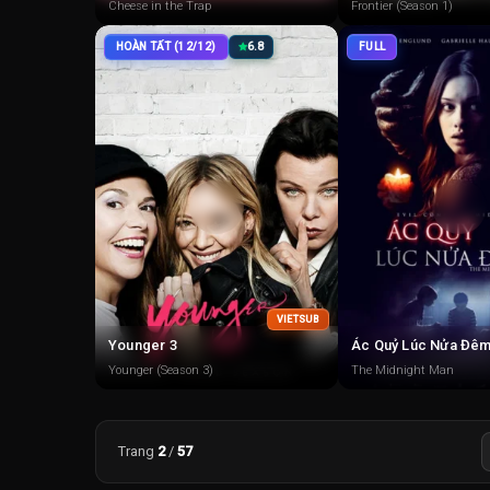
Cheese in the Trap
Frontier (Season 1)
HOÀN TẤT (12/12)
6.8
FULL
VIETSUB
Younger 3
Ác Quỷ Lúc Nửa Đê
Younger (Season 3)
The Midnight Man
Trang
2
/
57