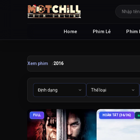
Home
Phim Lẻ
Phim 
Xem phim
2016
FULL
HOÀN TẤT (36/36)