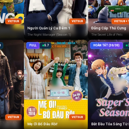
VIETSUB
VIETSUB
VIETSUB +
Người Quản Lý Ca Đêm 1
Đẳng Cấp Thú Cưng
The Night Manager (Season 1)
The Secret Life of Pets
8
FULL
5.7
HOÀN TẤT (30/30)
VIETSUB
VIETSUB
Mẹ Ơi Bố Đâu Rồi!
Bắt Đầu Tỏa Sáng Từ