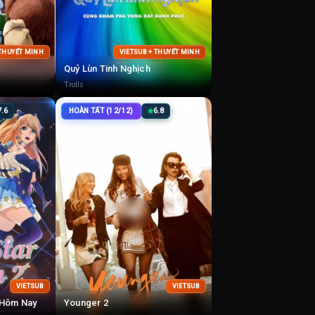
 THUYẾT MINH
VIETSUB + THUYẾT MINH
Quỷ Lùn Tinh Nghịch
Trolls
7.6
HOÀN TẤT (12/12)
6.8
VIETSUB
VIETSUB
 Hôm Nay
Younger 2