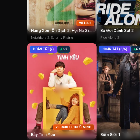
VIETSUB
Hàng Xóm Ôn Dịch 2: Hội Nữ Sinh Nổi Dậy
Bộ Đôi Cảnh Sát 2
Neighbors 2: Sorority Rising
Ride Along 2
HOÀN TẤT (/)
6.9
HOÀN TẤT (6/6)
6.
VIETSUB + THUYẾT MINH
Bẫy Tình Yêu
Biên Giới 1