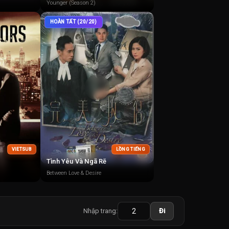
Younger (Season 2)
HOÀN TẤT (20/20)
VIETSUB
LỒNG TIẾNG
Tình Yêu Và Ngã Rẽ
Between Love & Desire
Nhập trang:
Đi