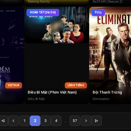
Making Family
Re:STARS (Season 2)
HOÀN TẤT(36/36)
FULL
VIETSUB
LỒNG TIẾNG
m
Điều Bí Mật (Phim Việt Nam)
Đội Thanh Trừng
Điều Bí Mật
Eliminators
1
2
3
4
...
57