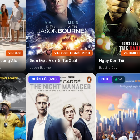
VIETSUB
VIETSUB + THUYẾT MINH
VIETSUB +
Terrace House: Tiểu bang Aloha 1
Siêu Điệp Viên 5: Tái Xuất
Ngày Đen Tối
e
Jason Bourne
Bastille Day
HOÀN TẤT (6/6)
FULL
6.3