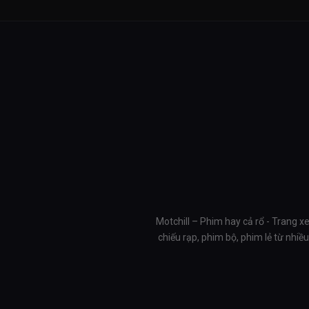
Motchill – Phim hay cả rổ - Trang x
chiếu rạp, phim bộ, phim lẻ từ nhi