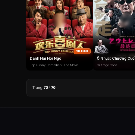
VIETSUB
Danh Hài Hội Ngộ
Ô Nhục: Chương Cuố
Top Funny Comedian: The Movie
Outrage Coda
Trang
70
/
70