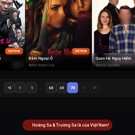
VIETSUB
VIETSUB
i
Đêm Ngoại Ô
Quan Hệ Nguy Hiểm
Better Watch Out
Serious Laundry
1
...
68
69
70
Hoàng Sa & Trường Sa là của Việt Nam!