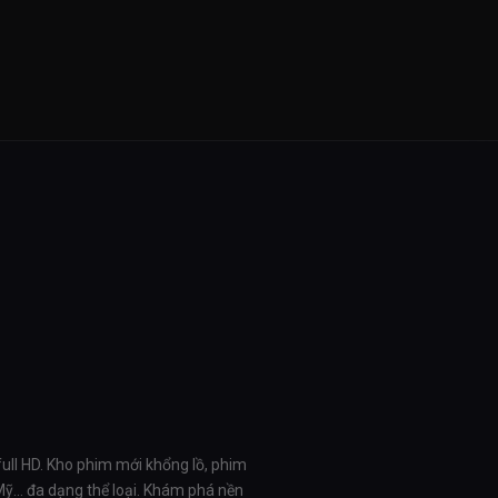
full HD. Kho phim mới khổng lồ, phim
 Mỹ… đa dạng thể loại. Khám phá nền