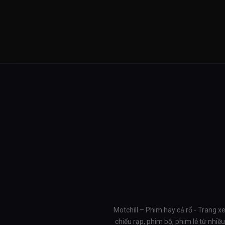
Motchill – Phim hay cả rổ - Trang x
chiếu rạp, phim bộ, phim lẻ từ nhi