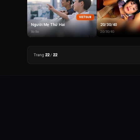
VIETSUB
Người Mẹ Thứ Hai
20/30/40
Ilo Ilo
20/30/40
Trang
22
/
22