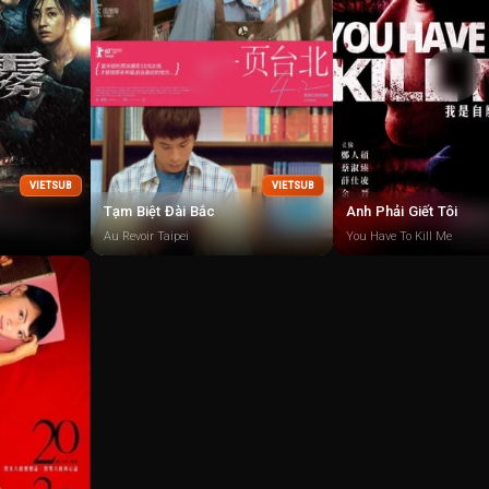
VIETSUB
VIETSUB
Tạm Biệt Đài Bắc
Anh Phải Giết Tôi
Au Revoir Taipei
You Have To Kill Me