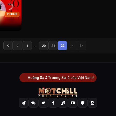
VIETSUB
1
...
20
21
22
Hoàng Sa & Trường Sa là của Việt Nam!