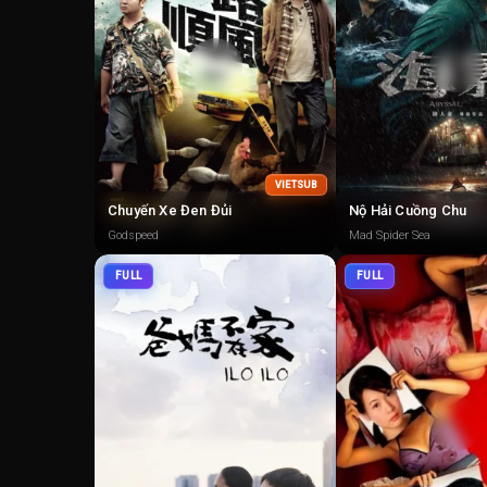
VIETSUB
Chuyến Xe Đen Đủi
Nộ Hải Cuồng Chu
Godspeed
Mad Spider Sea
FULL
FULL