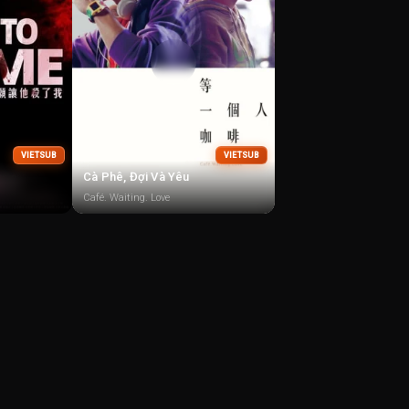
VIETSUB
VIETSUB
Cà Phê, Đợi Và Yêu
Café. Waiting. Love