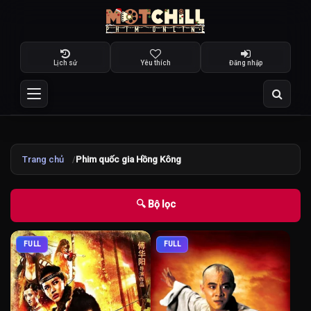
Lịch sử
Yêu thích
Đăng nhập
Trang chủ
Phim quốc gia Hồng Kông
🔍 Bộ lọc
FULL
FULL