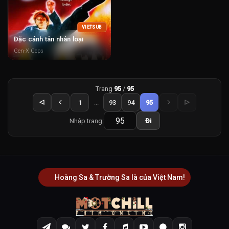
VIETSUB
Đặc cảnh tân nhân loại
Gen-X Cops
Trang
95
/
95
1
...
93
94
95
Nhập trang:
Đi
Hoàng Sa & Trường Sa là của Việt Nam!