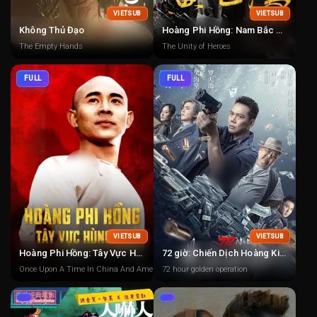
VIETSUB
VIETSUB
Không Thủ Đạo
Hoàng Phi Hồng: Nam Bắc Anh Hùng
The Empty Hands
The Unity of Heroes
FULL
FULL
VIETSUB
VIETSUB
Hoàng Phi Hồng: Tây Vực Hùng Sư
72 giờ: Chiến Dịch Hoàng Kim
Once Upon A Time In China And America
72 hour golden operation