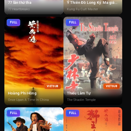
77 lần thứ tha
Ỷ Thiên Đồ Long Ký: Ma giáo giáo chủ
77 Heartbreaks
Kung Fu Cult Master
FULL
FULL
VIETSUB
VIETSUB
Hoàng Phi Hồng
Thiếu Lâm Tự
Once Upon A Time In China
The Shaolin Temple
FULL
FULL