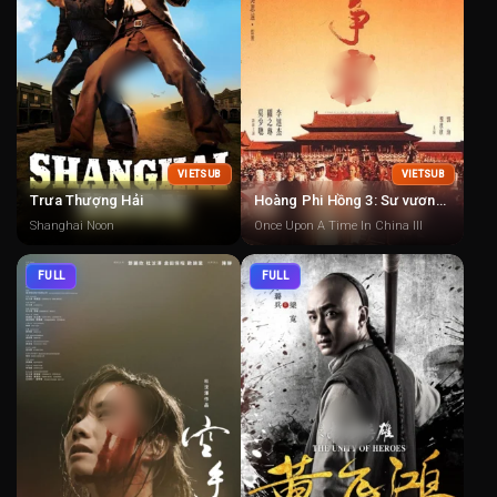
VIETSUB
VIETSUB
Trưa Thượng Hải
Hoàng Phi Hồng 3: Sư vương tranh bá
Shanghai Noon
Once Upon A Time In China III
FULL
FULL