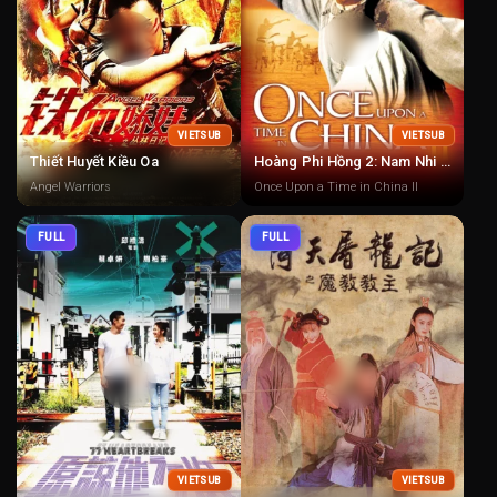
VIETSUB
VIETSUB
Thiết Huyết Kiều Oa
Hoàng Phi Hồng 2: Nam Nhi Đương Tự Cường
Angel Warriors
Once Upon a Time in China II
FULL
FULL
VIETSUB
VIETSUB