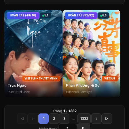
HOÀN TẤT (40/40)
8.1
HOÀN TẤT (32/32)
8.0
VIETSUB + THUYẾT MINH
VIETSUB
Trục Ngọc
Phân Phương Hỉ Sự
Pursuit of Jade
Hilarious Family 2
Trang
1
/
1332
1
2
3
...
1332
Nhập trang:
Đi