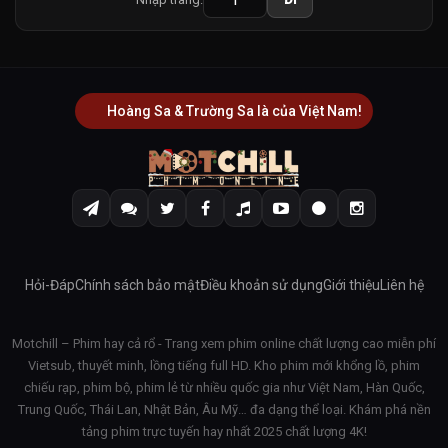
Hoàng Sa & Trường Sa là của Việt Nam!
Hỏi-Đáp
Chính sách bảo mật
Điều khoản sử dụng
Giới thiệu
Liên hệ
Motchill – Phim hay cả rổ - Trang xem phim online chất lượng cao miễn phí
Vietsub, thuyết minh, lồng tiếng full HD. Kho phim mới khổng lồ, phim
chiếu rạp, phim bộ, phim lẻ từ nhiều quốc gia như Việt Nam, Hàn Quốc,
Trung Quốc, Thái Lan, Nhật Bản, Âu Mỹ… đa dạng thể loại. Khám phá nền
tảng phim trực tuyến hay nhất 2025 chất lượng 4K!