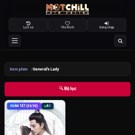
Lịch sử
Yêu thích
Đăng nhập
Xem phim
General's Lady
🔍 Bộ lọc
HOÀN TẤT (30/30)
8.1