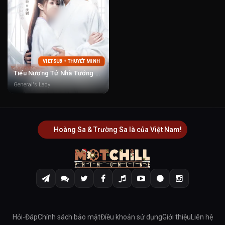
VIETSUB + THUYẾT MINH
Tiểu Nương Tử Nhà Tướng Quân
General's Lady
Hoàng Sa & Trường Sa là của Việt Nam!
Hỏi-Đáp
Chính sách bảo mật
Điều khoản sử dụng
Giới thiệu
Liên hệ