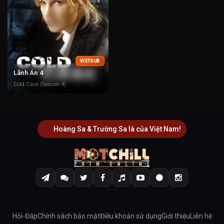
VIETSUB
Lãnh Án 4
Cold Case (Season 4)
Hoàng Sa & Trường Sa là của Việt Nam!
Hỏi-Đáp
Chính sách bảo mật
Điều khoản sử dụng
Giới thiệu
Liên hệ