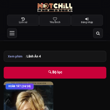
Lịch sử
Yêu thích
Đăng nhập
Xem phim
Lãnh Án 4
🔍 Bộ lọc
HOÀN TẤT (24/24)