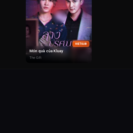
VIETSUB
Món quà của Kluay
The Gift