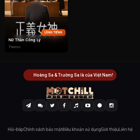
LỒNG TIẾNG
Nữ Thần Công Lý
Themis
Hoàng Sa & Trường Sa là của Việt Nam!
Hỏi-Đáp
Chính sách bảo mật
Điều khoản sử dụng
Giới thiệu
Liên hệ