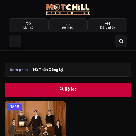
Lịch sử
Yêu thích
Đăng nhập
Xem phim
Nữ Thần Công Lý
🔍 Bộ lọc
TẬP 5