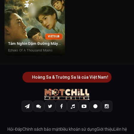
VIETSUB
Tám Nghìn Dặm Đường Mây Và Trăng
Echoes Of A Thousand Moons
Hoàng Sa & Trường Sa là của Việt Nam!
Hỏi-Đáp
Chính sách bảo mật
Điều khoản sử dụng
Giới thiệu
Liên hệ