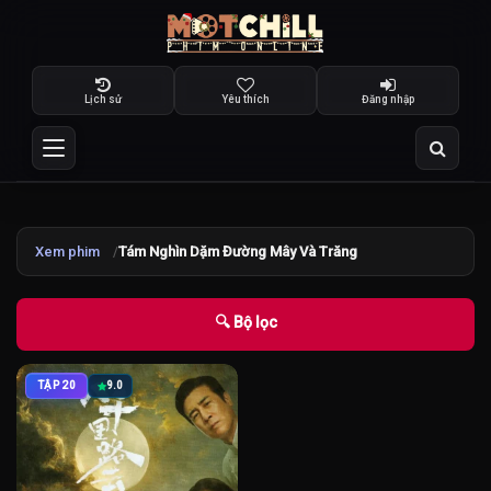
Lịch sử
Yêu thích
Đăng nhập
Xem phim
Tám Nghìn Dặm Đường Mây Và Trăng
🔍 Bộ lọc
TẬP 20
9.0