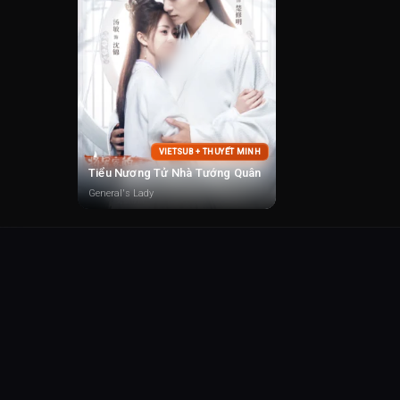
VIETSUB + THUYẾT MINH
Tiểu Nương Tử Nhà Tướng Quân
General's Lady