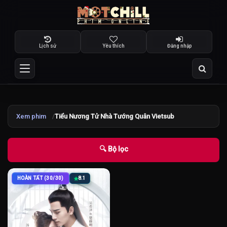
Lịch sử
Yêu thích
Đăng nhập
Xem phim
Tiểu Nương Tử Nhà Tướng Quân Vietsub
🔍 Bộ lọc
HOÀN TẤT (30/30)
8.1