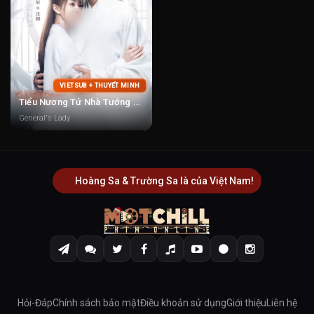
VIETSUB + THUYẾT MINH
Tiểu Nương Tử Nhà Tướng Quân
General's Lady
Hoàng Sa & Trường Sa là của Việt Nam!
Hỏi-Đáp
Chính sách bảo mật
Điều khoản sử dụng
Giới thiệu
Liên hệ