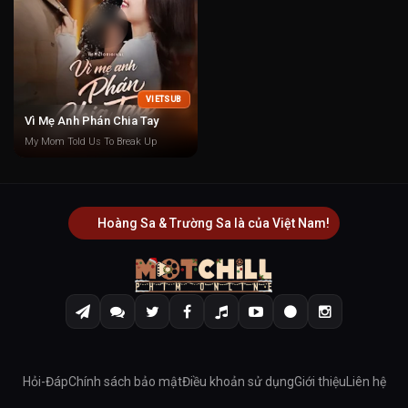
VIETSUB
Vì Mẹ Anh Phán Chia Tay
My Mom Told Us To Break Up
Hoàng Sa & Trường Sa là của Việt Nam!
Hỏi-Đáp
Chính sách bảo mật
Điều khoản sử dụng
Giới thiệu
Liên hệ