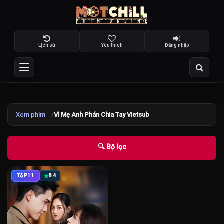
Lịch sử
Yêu thích
Đăng nhập
Xem phim
Vì Mẹ Anh Phán Chia Tay Vietsub
🔍 Bộ lọc
TẬP 11
8.4