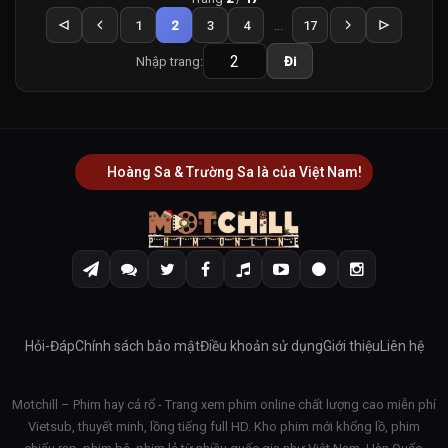
1
2
3
4
...
17
Nhập trang:
Đi
Hoàng Sa & Trường Sa là của Việt Nam!
Hỏi-Đáp
Chính sách bảo mật
Điều khoản sử dụng
Giới thiệu
Liên hệ
Motchill – Phim hay cả rổ - Trang xem phim online chất lượng cao miễn phí
Vietsub, thuyết minh, lồng tiếng full HD. Kho phim mới khổng lồ, phim