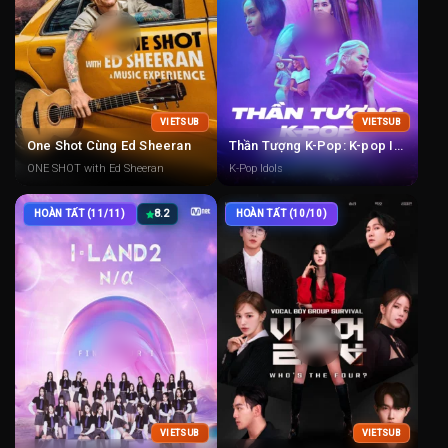
VIETSUB
VIETSUB
One Shot Cùng Ed Sheeran
Thần Tượng K-Pop: K-pop Idols
ONE SHOT with Ed Sheeran
K-Pop Idols
HOÀN TẤT (11/11)
8.2
HOÀN TẤT (10/10)
VIETSUB
VIETSUB