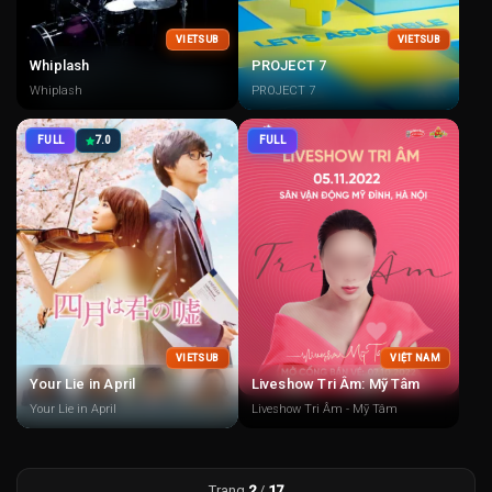
VIETSUB
VIETSUB
Whiplash
PROJECT 7
Whiplash
PROJECT 7
FULL
7.0
FULL
VIETSUB
VIỆT NAM
Your Lie in April
Liveshow Tri Âm: Mỹ Tâm
Your Lie in April
Liveshow Tri Âm - Mỹ Tâm
Trang
2
/
17