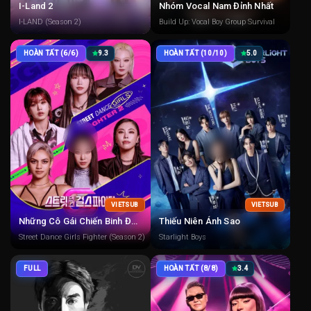
I-Land 2
Nhóm Vocal Nam Đỉnh Nhất
I-LAND (Season 2)
Build Up: Vocal Boy Group Survival
HOÀN TẤT (6/6)
9.3
HOÀN TẤT (10/10)
5.0
VIETSUB
VIETSUB
Những Cô Gái Chiến Binh Đường Phố 2
Thiếu Niên Ánh Sao
Street Dance Girls Fighter (Season 2)
Starlight Boys
FULL
HOÀN TẤT (8/8)
3.4