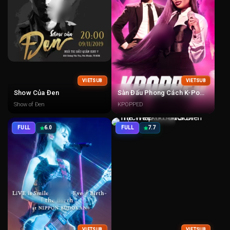
VIETSUB
VIETSUB
Show Của Đen
Sàn Đấu Phong Cách K-Pop: KPOPPED
Show of Đen
KPOPPED
FULL
6.0
FULL
7.7
VIETSUB
VIETSUB