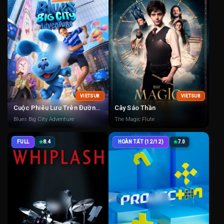
VIETSUB
VIETSUB
Cuộc Phiêu Lưu Trên Đường Rộng Của Blue
Cây Sáo Thần
Blues Big City Adventure
The Magic Flute
FULL
8.4
HOÀN TẤT (12/12)
7.0