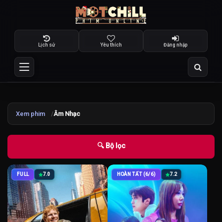
Lịch sử
Yêu thích
Đăng nhập
Xem phim
Âm Nhạc
🔍 Bộ lọc
FULL
7.0
HOÀN TẤT (6/6)
7.2