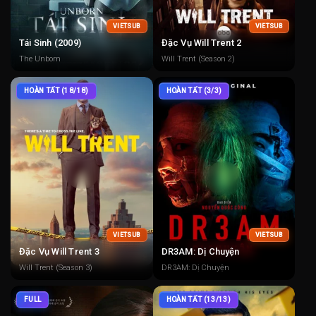
VIETSUB
VIETSUB
Tái Sinh (2009)
Đặc Vụ Will Trent 2
The Unborn
Will Trent (Season 2)
HOÀN TẤT (18/18)
HOÀN TẤT (3/3)
VIETSUB
VIETSUB
Đặc Vụ Will Trent 3
DR3AM: Dị Chuyện
Will Trent (Season 3)
DR3AM: Dị Chuyện
FULL
HOÀN TẤT (13/13)