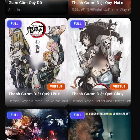
Giam Cầm Quỷ Dữ
Thanh Gươm Diệt Quỷ: Núi nhện Nada
Shut In
鬼滅の刃 那田蜘蛛山編/Demon Slayer: Kimetsu n
FULL
FULL
VIETSUB
VIETSUB
Thanh Gươm Diệt Quỷ: Hội nghị trụ cột: Dinh thự bươm bướm
Thanh Gươm Diệt Quỷ: Chuyến đi của anh em
Demon Slayer: Kimetsu no Yaiba: Hashira Meeting: Butterfly Mansion
Demon Slayer: Brother and Sister's Bond/De
FULL
FULL