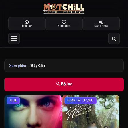
Lịch sử
Yêu thích
Đăng nhập
Xem phim
Gây Cấn
🔍 Bộ lọc
FULL
HOÀN TẤT (10/10)