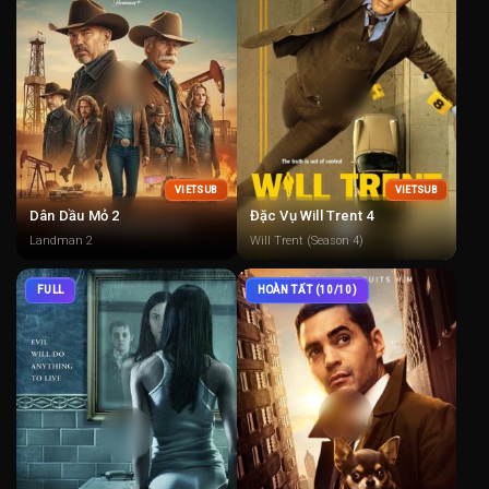
VIETSUB
VIETSUB
Dân Dầu Mỏ 2
Đặc Vụ Will Trent 4
Landman 2
Will Trent (Season 4)
FULL
HOÀN TẤT (10/10)