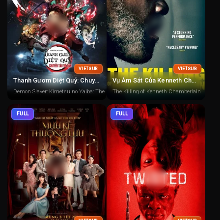
VIETSUB
VIETSUB
Thanh Gươm Diệt Quỷ: Chuyến Tàu Vô Tận
Vụ Ám Sát Của Kenneth Chamberlain
Demon Slayer: Kimetsu no Yaiba: The Movie: Mugen Train
The Killing of Kenneth Chamberlain
FULL
FULL