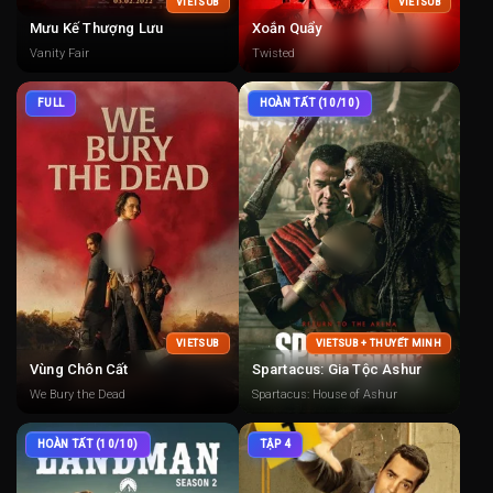
VIETSUB
VIETSUB
Mưu Kế Thượng Lưu
Xoắn Quẩy
Vanity Fair
Twisted
FULL
HOÀN TẤT (10/10)
VIETSUB
VIETSUB + THUYẾT MINH
Vùng Chôn Cất
Spartacus: Gia Tộc Ashur
We Bury the Dead
Spartacus: House of Ashur
HOÀN TẤT (10/10)
TẬP 4