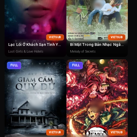
VIETSUB
VIETSUB
Lạc Lối Ở Khách Sạn Tình Yêu
Bí Mật Trong Bản Nhạc Ngân Vang Bất Tận
Lost Girls & Love Hotels
Melody of Secrets
FULL
FULL
VIETSUB
VIETSUB