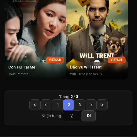
VIETSUB
VIETSUB
Con Hư Tại Mẹ
Đặc Vụ Will Trent 1
Toxic Parents
Will Trent (Season 1)
Trang
2
/
3
1
2
3
Nhập trang:
Đi