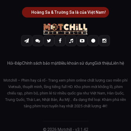
Hoàng Sa & Trường Sa là của Việt Nam!
Hỏi-Đáp
Chính sách bảo mật
Điều khoản sử dụng
Giới thiệu
Liên hệ
Motchill – Phim hay cả rổ - Trang xem phim online chất lượng cao miễn phí
Vietsub, thuyết minh, lồng tiếng full HD. Kho phim mới khổng lồ, phim
chiếu rạp, phim bộ, phim lẻ từ nhiều quốc gia như Việt Nam, Hàn Quốc,
Trung Quốc, Thái Lan, Nhật Bản, Âu Mỹ… đa dạng thể loại. Khám phá nền
tảng phim trực tuyến hay nhất 2025 chất lượng 4K!
© 2026 Motchill - v3.1.42