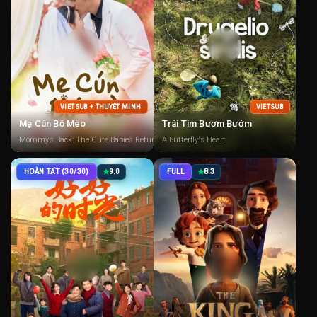
VIETSUB + THUYẾT MINH
VIETSUB
Mẹ Cún Bố Mèo
Trái Tim Bươm Bướm
Mommy’s Back: The Cute Babies Return
A Butterfly's Heart
HOÀN TẤT (30/30)
9.0
FULL
8.3