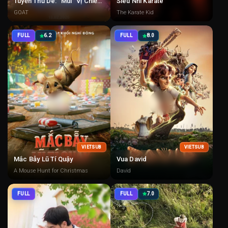
Tuyển Thủ Dê: “Mùi” Vị Chiến Thắng
Siêu Nhí Karate
GOAT
The Karate Kid
FULL
6.2
FULL
8.0
VIETSUB
VIETSUB
Mắc Bẫy Lũ Tí Quậy
Vua David
A Mouse Hunt for Christmas
David
FULL
FULL
7.0