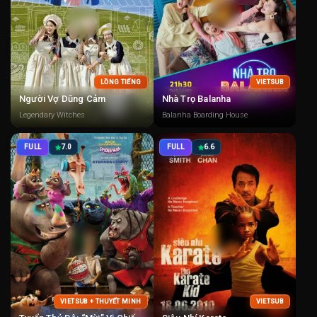
LỒNG TIẾNG
VIETSUB
Người Vợ Dũng Cảm
Nhà Trọ Balanha
Legendary Witches
Balanha Boarding House
FULL
7.0
FULL
6.6
VIETSUB + THUYẾT MINH
VIETSUB