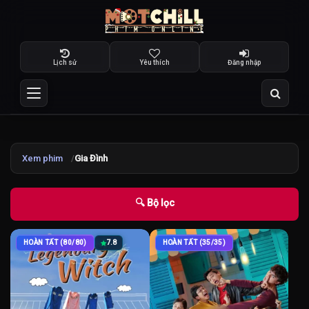
Lịch sử
Yêu thích
Đăng nhập
Xem phim
Gia Đình
🔍 Bộ lọc
HOÀN TẤT (80/80)
7.8
HOÀN TẤT (35/35)