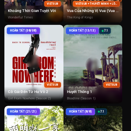
VIETSUB
VIETSUB + THUYẾT MINH + LỒNG TIẾNG
Khoảng Thời Gian Tuyệt Vời
Vua Của Những Vị Vua (Vua Của Các Vua)
Wonderful Times
The King of Kings
HOÀN TẤT (08/08)
HOÀN TẤT (13/13)
7.1
VIETSUB
VIETSUB
Cô Gái Đến Từ Hư Vô 2
Huyết Thống 1
Girl From Nowhere (Season 2)
Bloodline (Season 1)
HOÀN TẤT (21/21)
HOÀN TẤT (8/8)
7.1