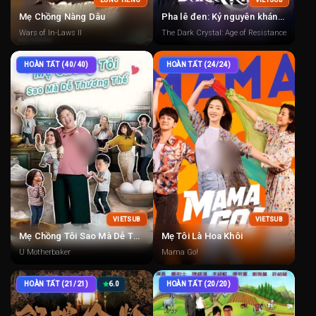
LỒNG TIẾNG
VIETSUB
Mẹ Chồng Nàng Dâu
Pha lê đen: Kỷ nguyên kháng chiến
Wars of In-Laws II
The Dark Crystal: Age of Resistance
HOÀN TẤT (40/40)
HOÀN TẤT (24/24)
VIETSUB
VIETSUB
Mẹ Chồng Tôi Sao Mà Dễ Thương Thế
Mẹ Tôi Là Hoa Khôi
U Motherbaker
Mama Go!
HOÀN TẤT (21/21)
6.0
HOÀN TẤT (20/20)