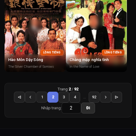
LỒNG TIẾNG
LỒNG TIẾNG
Hào Môn Dậy Sóng
Chàng mập nghĩa tình
The Silver Chamber of Sorrows
In the Name of Love
Trang
2
/
92
1
2
3
4
...
92
Nhập trang:
Đi