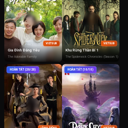
VIETSUB
VIETSUB
Gia Đình Đáng Yêu
Khu Rừng Thần Bí 1
The Adorable Family
The Spiderwick Chronicles (Season 1)
HOÀN TẤT (20/20)
HOÀN TẤT (10/10)