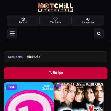
Lịch sử
Yêu thích
Đăng nhập
Xem phim
Hài Hước
🔍 Bộ lọc
FULL