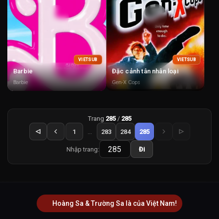
VIETSUB
VIETSUB
Barbie
Đặc cảnh tân nhân loại
Barbie
Gen-X Cops
Trang
285
/
285
1
...
283
284
285
Nhập trang:
Đi
Hoàng Sa & Trường Sa là của Việt Nam!