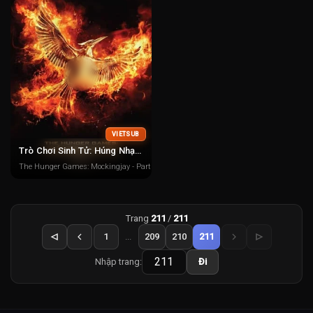
VIETSUB
Trò Chơi Sinh Tử: Húng Nhại: Phần 2
The Hunger Games: Mockingjay - Part 2
Trang
211
/
211
1
...
209
210
211
Nhập trang:
Đi