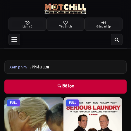
Lịch sử
Yêu thích
Đăng nhập
Xem phim
Phiêu Lưu
🔍 Bộ lọc
FULL
FULL