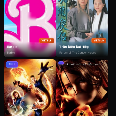
VIETSUB
VIETSUB
Barbie
Thần Điêu Đại Hiệp
Barbie
Return of The Condor Heroes
FULL