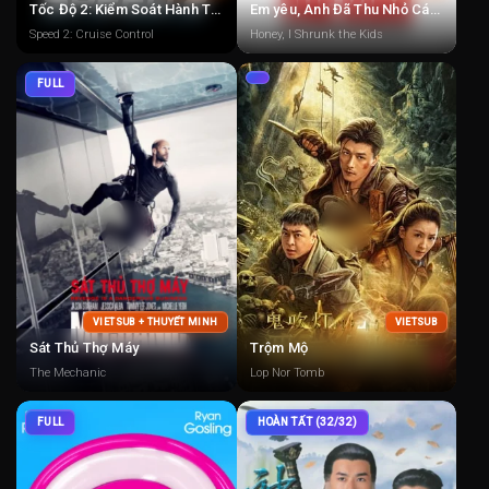
Tốc Độ 2: Kiểm Soát Hành Trình
Em yêu, Anh Đã Thu Nhỏ Các Con
Speed 2: Cruise Control
Honey, I Shrunk the Kids
FULL
VIETSUB + THUYẾT MINH
VIETSUB
Sát Thủ Thợ Máy
Trộm Mộ
The Mechanic
Lop Nor Tomb
FULL
HOÀN TẤT (32/32)