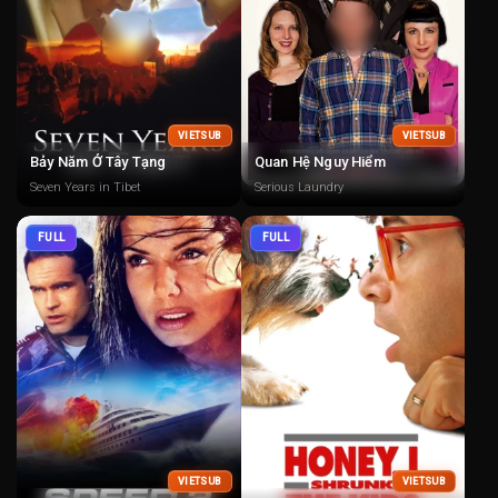
VIETSUB
VIETSUB
Bảy Năm Ở Tây Tạng
Quan Hệ Nguy Hiểm
Seven Years in Tibet
Serious Laundry
FULL
FULL
VIETSUB
VIETSUB