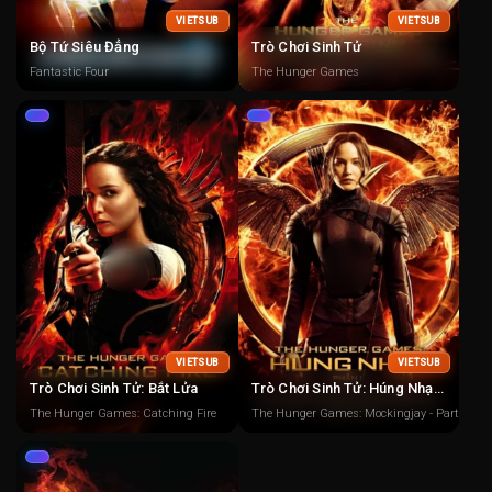
VIETSUB
VIETSUB
Bộ Tứ Siêu Đẳng
Trò Chơi Sinh Tử
Fantastic Four
The Hunger Games
VIETSUB
VIETSUB
Trò Chơi Sinh Tử: Bắt Lửa
Trò Chơi Sinh Tử: Húng Nhại: Phần 1
The Hunger Games: Catching Fire
The Hunger Games: Mockingjay - Part 1