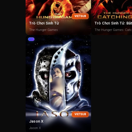
VIETSUB
Trò Chơi Sinh Tử
Trò Chơi Sinh Tử: Bắ
The Hunger Games
The Hunger Games: Catch
VIETSUB
Jason X
Jason X