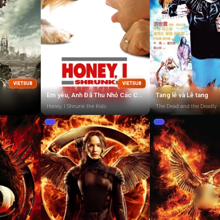
VIETSUB
VIETSUB
Em yêu, Anh Đã Thu Nhỏ Các Con
Tang lễ và Lễ tang
Honey, I Shrunk the Kids
The Dead and the Deadly