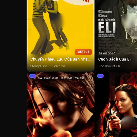
VIETSUB
Chuyến Phiêu Lưu Của Ban Nhạc Rock
Cuốn Sách Của Eli
Stomp! Shout! Scream!
The Book of Eli