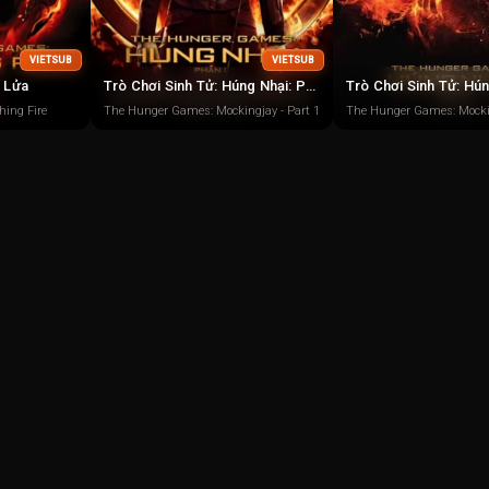
VIETSUB
VIETSUB
t Lửa
Trò Chơi Sinh Tử: Húng Nhại: Phần 1
ing Fire
The Hunger Games: Mockingjay - Part 1
The Hunger Games: Mockin