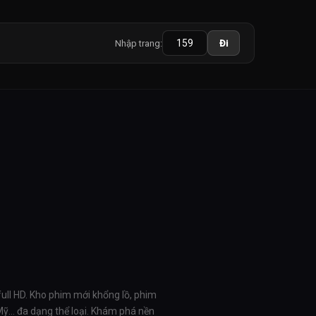
Nhập trang:
Đi
full HD. Kho phim mới khổng lồ, phim
 Mỹ… đa dạng thể loại. Khám phá nền