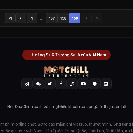
1
...
157
158
159
Hoàng Sa & Trường Sa là của Việt Nam!
Hỏi-Đáp
Chính sách bảo mật
Điều khoản sử dụng
Giới thiệu
Liên hệ
em phim online chất lượng cao miễn phí Vietsub, thuyết minh, lồng tiếng 
ều quốc gia như Việt Nam, Hàn Quốc, Trung Quốc, Thái Lan, Nhật Bản, Âu