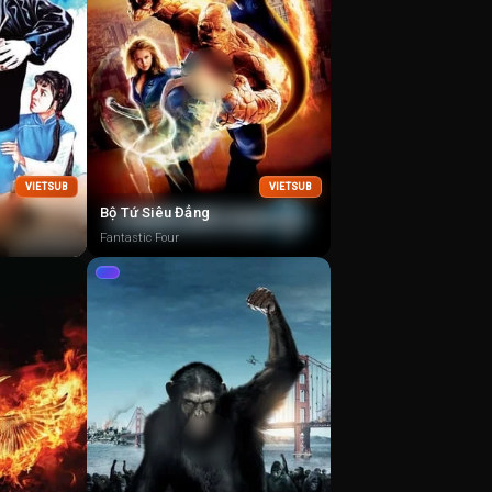
VIETSUB
VIETSUB
Bộ Tứ Siêu Đẳng
Fantastic Four