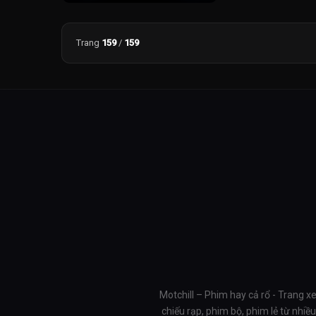
Trang
159
/
159
Motchill – Phim hay cả rổ - Trang x
chiếu rạp, phim bộ, phim lẻ từ nhi