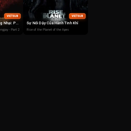
VIETSUB
VIETSUB
Trò Chơi Sinh Tử: Húng Nhại: Phần 2
Sự Nổi Dậy Của Hành Tinh Khỉ
gjay - Part 2
Rise of the Planet of the Apes