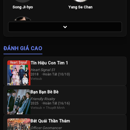
Song Ji-hyo
Yang Se Chan
Tập 200
Yoo Jae-suk
ĐÁNH GIÁ CAO
Tín Hiệu Con Tim 1
Heart Signal S1
2018
Hoàn Tất (10/10)
Vietsub
Bạn Bạn Bè Bè
Friendly Rivalry
2025
Hoàn Tất (16/16)
Vietsub + Thuyết Minh
Bát Quái Thần Thám
Officer Geomancer