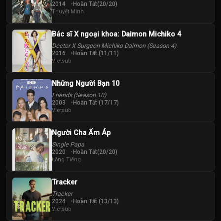
2014
Hoàn Tất(20/20)
Thuyết Minh
Bác sĩ X ngoại khoa: Daimon Michiko 4
Doctor X Surgeon Michiko Daimon (Season 4)
2016
Hoàn Tất (11/11)
Vietsub
Những Người Bạn 10
Friends (Season 10)
2003
Hoàn Tất (17/17)
Vietsub
Người Cha Ấm Áp
Single Papa
2020
Hoàn Tất(20/20)
Lồng Tiếng
Tracker
Tracker
2024
Hoàn Tất (13/13)
Vietsub