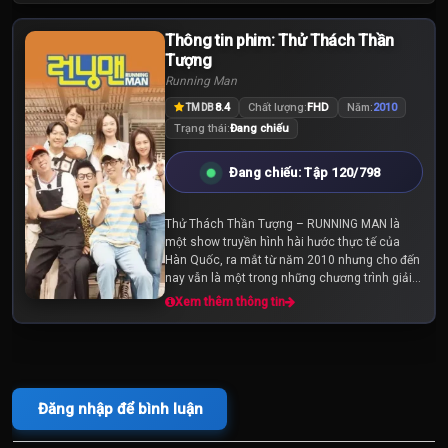
Thông tin phim: Thử Thách Thần
Tập 125
Tập 126
Tập 127
Tượng
Running Man
Tập 128
Tập 129
Tập 130
8.4
Chất lượng:
FHD
Năm:
2010
TMDB
Trạng thái:
Đang chiếu
Tập 131
Tập 132
Tập 133
Đang chiếu: Tập 120/798
Tập 134
Tập 135
Tập 136
Thử Thách Thần Tượng – RUNNING MAN là
một show truyền hình hài hước thực tế của
Tập 137
Tập 138
Tập 139
Hàn Quốc, ra mắt từ năm 2010 nhưng cho đến
nay vẫn là một trong những chương trình giải
trí được yêu thích nhất tại xứ sở kim chi. Với
Xem thêm thông tin
Tập 140
Tập 141
Tập 142
RUNNING MAN, đảm...
Tập 143
Tập 144
Tập 145
Đăng nhập để bình luận
Tập 146
Tập 147
Tập 148