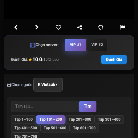
Chọn server:
VIP #1
VIP #2
★
10.0
Đánh Giá:
Đánh Giá
/
10
(
2
lượt)
Chọn nguồn:
K Vietsub
▼
Tìm
Tập 1–100
Tập 101–200
Tập 201–300
Tập 301–400
Tập 401–500
Tập 501–600
Tập 601–700
Tập 701–798