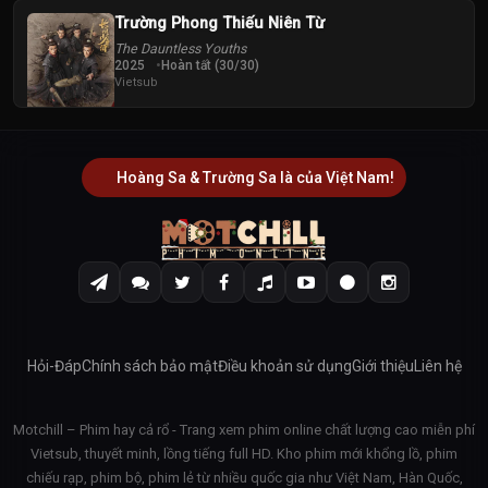
Trường Phong Thiếu Niên Từ
The Dauntless Youths
2025
Hoàn tất (30/30)
Vietsub
Hoàng Sa & Trường Sa là của Việt Nam!
Hỏi-Đáp
Chính sách bảo mật
Điều khoản sử dụng
Giới thiệu
Liên hệ
Motchill – Phim hay cả rổ - Trang xem phim online chất lượng cao miễn phí
Vietsub, thuyết minh, lồng tiếng full HD. Kho phim mới khổng lồ, phim
chiếu rạp, phim bộ, phim lẻ từ nhiều quốc gia như Việt Nam, Hàn Quốc,