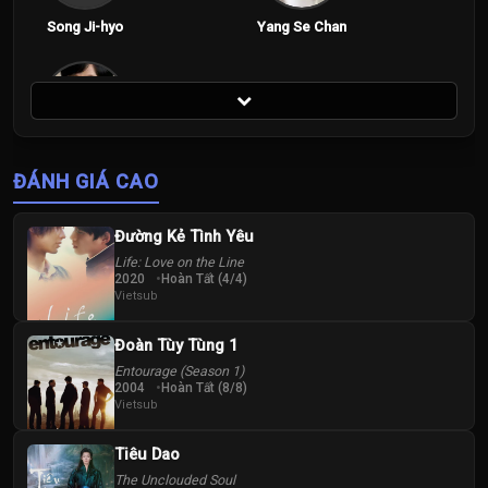
Song Ji-hyo
Yang Se Chan
Tập 200
Yoo Jae-suk
ĐÁNH GIÁ CAO
Đường Kẻ Tình Yêu
Life: Love on the Line
2020
Hoàn Tất (4/4)
Vietsub
Đoàn Tùy Tùng 1
Entourage (Season 1)
2004
Hoàn Tất (8/8)
Vietsub
Tiêu Dao
The Unclouded Soul