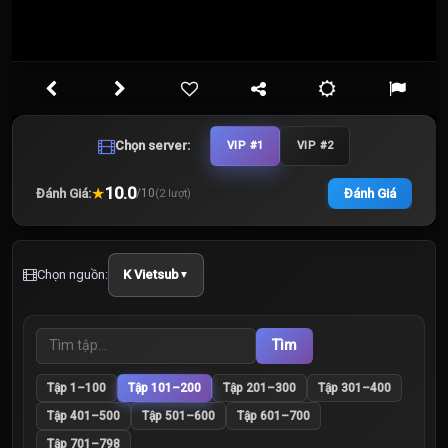
Chọn server:
VIP #1
VIP #2
★
10.0
Đánh Giá:
Đánh Giá
/
10
(
2
lượt)
Chọn nguồn:
K Vietsub
▼
Tìm
Tập 1–100
Tập 101–200
Tập 201–300
Tập 301–400
Tập 401–500
Tập 501–600
Tập 601–700
Tập 701–798