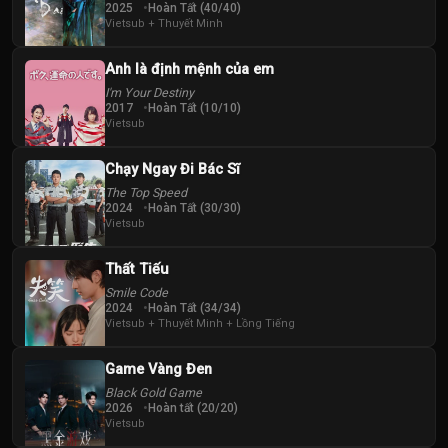
2025
Hoàn Tất (40/40)
Vietsub + Thuyết Minh
Anh là định mệnh của em
I'm Your Destiny
2017
Hoàn Tất (10/10)
Vietsub
Chạy Ngay Đi Bác Sĩ
The Top Speed
2024
Hoàn Tất (30/30)
Vietsub
Thất Tiếu
Smile Code
2024
Hoàn Tất (34/34)
Vietsub + Thuyết Minh + Lồng Tiếng
Game Vàng Đen
Black Gold Game
2026
Hoàn tất (20/20)
Vietsub