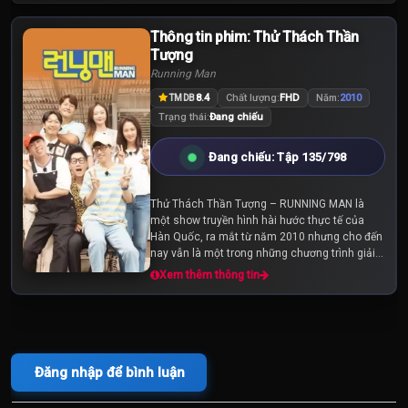
Thông tin phim: Thử Thách Thần
Tập 125
Tập 126
Tập 127
Tượng
Running Man
Tập 128
Tập 129
Tập 130
8.4
Chất lượng:
FHD
Năm:
2010
TMDB
Trạng thái:
Đang chiếu
Tập 131
Tập 132
Tập 133
Đang chiếu: Tập 135/798
Tập 134
Tập 135
Tập 136
Thử Thách Thần Tượng – RUNNING MAN là
một show truyền hình hài hước thực tế của
Tập 137
Tập 138
Tập 139
Hàn Quốc, ra mắt từ năm 2010 nhưng cho đến
nay vẫn là một trong những chương trình giải
trí được yêu thích nhất tại xứ sở kim chi. Với
Xem thêm thông tin
Tập 140
Tập 141
Tập 142
RUNNING MAN, đảm...
Tập 143
Tập 144
Tập 145
Đăng nhập để bình luận
Tập 146
Tập 147
Tập 148