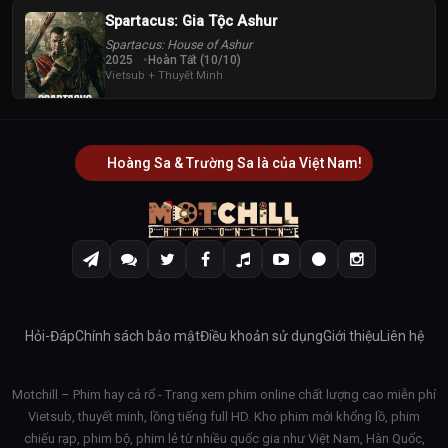
Spartacus: Gia Tộc Ashur
Spartacus: House of Ashur
2025
Hoàn Tất (10/10)
Vietsub + Thuyết Minh
Hoàng Sa & Trường Sa là của Việt Nam!
Hỏi-Đáp
Chính sách bảo mật
Điều khoản sử dụng
Giới thiệu
Liên hệ
Motchill – Phim hay cả rổ - Trang xem phim online chất lượng cao miễn phí
Vietsub, thuyết minh, lồng tiếng full HD. Kho phim mới khổng lồ, phim
chiếu rạp, phim bộ, phim lẻ từ nhiều quốc gia như Việt Nam, Hàn Quốc,