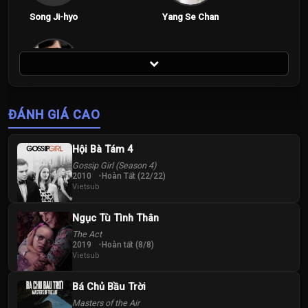
Song Ji-hyo
Yang Se Chan
Tập 200
Yoo Jae-suk
ĐÁNH GIÁ CAO
Hội Bà Tám 4
Gossip Girl (Season 4)
2010
Hoàn Tất (22/22)
Vietsub
Ngục Tù Tình Thân
The Act
2019
Hoàn tất (8/8)
Vietsub
Bá Chủ Bầu Trời
Masters of the Air