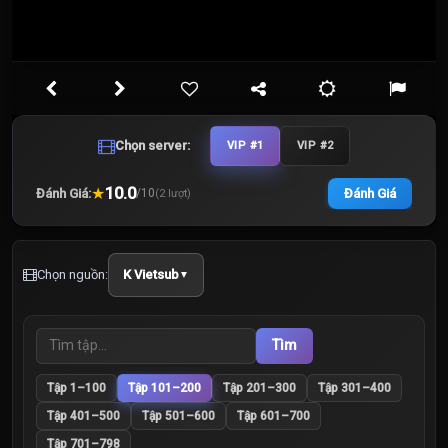
Chọn server:
VIP #1
VIP #2
★
10.0
Đánh Giá:
Đánh Giá
/
10
(
2
lượt)
Chọn nguồn:
K Vietsub
▼
Tìm
Tập 1–100
Tập 101–200
Tập 201–300
Tập 301–400
Tập 401–500
Tập 501–600
Tập 601–700
Tập 701–798