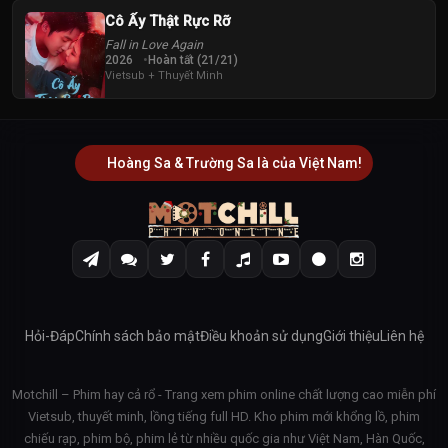
Cô Ấy Thật Rực Rỡ
Fall in Love Again
2026
Hoàn tất (21/21)
Vietsub + Thuyết Minh
Hoàng Sa & Trường Sa là của Việt Nam!
Hỏi-Đáp
Chính sách bảo mật
Điều khoản sử dụng
Giới thiệu
Liên hệ
Motchill – Phim hay cả rổ - Trang xem phim online chất lượng cao miễn phí
Vietsub, thuyết minh, lồng tiếng full HD. Kho phim mới khổng lồ, phim
chiếu rạp, phim bộ, phim lẻ từ nhiều quốc gia như Việt Nam, Hàn Quốc,