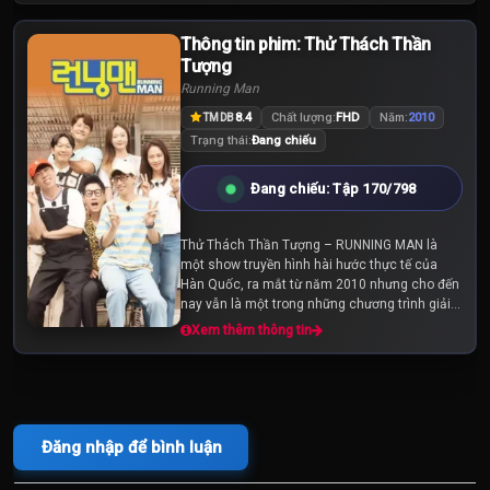
Thông tin phim: Thử Thách Thần
Tập 125
Tập 126
Tập 127
Tượng
Running Man
Tập 128
Tập 129
Tập 130
8.4
Chất lượng:
FHD
Năm:
2010
TMDB
Trạng thái:
Đang chiếu
Tập 131
Tập 132
Tập 133
Đang chiếu: Tập 170/798
Tập 134
Tập 135
Tập 136
Thử Thách Thần Tượng – RUNNING MAN là
một show truyền hình hài hước thực tế của
Tập 137
Tập 138
Tập 139
Hàn Quốc, ra mắt từ năm 2010 nhưng cho đến
nay vẫn là một trong những chương trình giải
trí được yêu thích nhất tại xứ sở kim chi. Với
Xem thêm thông tin
Tập 140
Tập 141
Tập 142
RUNNING MAN, đảm...
Tập 143
Tập 144
Tập 145
Đăng nhập để bình luận
Tập 146
Tập 147
Tập 148