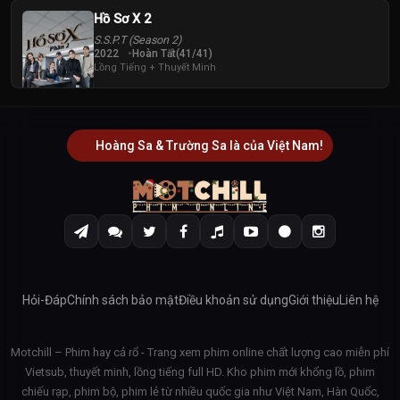
Hồ Sơ X 2
S.S.P.T (Season 2)
2022
Hoàn Tất(41/41)
Lồng Tiếng + Thuyết Minh
Hoàng Sa & Trường Sa là của Việt Nam!
Hỏi-Đáp
Chính sách bảo mật
Điều khoản sử dụng
Giới thiệu
Liên hệ
Motchill – Phim hay cả rổ - Trang xem phim online chất lượng cao miễn phí
Vietsub, thuyết minh, lồng tiếng full HD. Kho phim mới khổng lồ, phim
chiếu rạp, phim bộ, phim lẻ từ nhiều quốc gia như Việt Nam, Hàn Quốc,