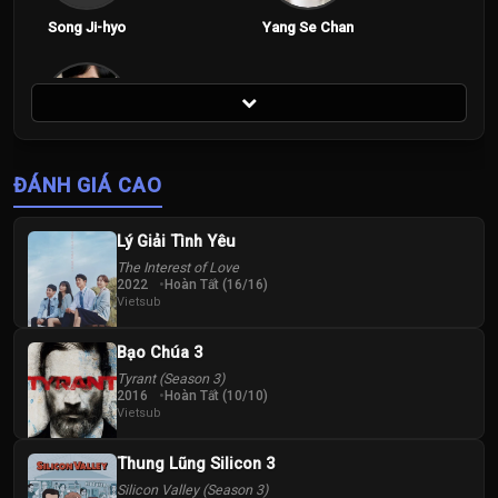
Song Ji-hyo
Yang Se Chan
Tập 200
Yoo Jae-suk
ĐÁNH GIÁ CAO
Lý Giải Tình Yêu
The Interest of Love
2022
Hoàn Tất (16/16)
Vietsub
Bạo Chúa 3
Tyrant (Season 3)
2016
Hoàn Tất (10/10)
Vietsub
Thung Lũng Silicon 3
Silicon Valley (Season 3)