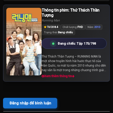
Thông tin phim: Thử Thách Thần
Tập 125
Tập 126
Tập 127
Tượng
Running Man
Tập 128
Tập 129
Tập 130
8.4
Chất lượng:
FHD
Năm:
2010
TMDB
Trạng thái:
Đang chiếu
Tập 131
Tập 132
Tập 133
Đang chiếu: Tập 175/798
Tập 134
Tập 135
Tập 136
Thử Thách Thần Tượng – RUNNING MAN là
một show truyền hình hài hước thực tế của
Tập 137
Tập 138
Tập 139
Hàn Quốc, ra mắt từ năm 2010 nhưng cho đến
nay vẫn là một trong những chương trình giải
trí được yêu thích nhất tại xứ sở kim chi. Với
Xem thêm thông tin
Tập 140
Tập 141
Tập 142
RUNNING MAN, đảm...
Tập 143
Tập 144
Tập 145
Đăng nhập để bình luận
Tập 146
Tập 147
Tập 148