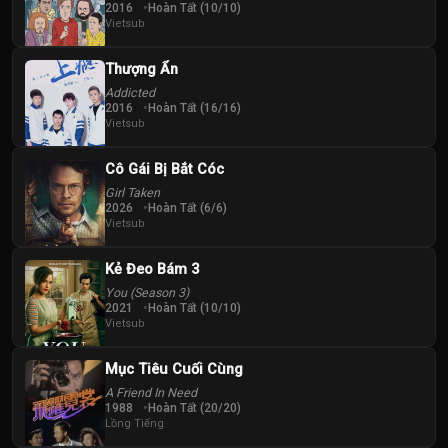
2016
Hoàn Tất (10/10)
Vietsub
Thượng Ẩn
Addicted
2016
Hoàn Tất (16/16)
Vietsub
Cô Gái Bị Bắt Cóc
Girl Taken
2026
Hoàn Tất (6/6)
Vietsub
Kẻ Đeo Bám 3
You (Season 3)
2021
Hoàn Tất (10/10)
Vietsub
Mục Tiêu Cuối Cùng
A Friend In Need
1988
Hoàn Tất (20/20)
Lồng Tiếng