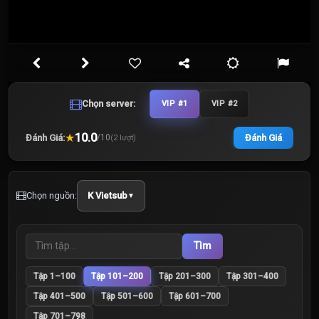
Chọn server:
VIP #1
VIP #2
★
10.0
Đánh Giá:
Đánh Giá
/
10
(
2
lượt)
Chọn nguồn:
K Vietsub
▼
Tìm
Tập 1–100
Tập 101–200
Tập 201–300
Tập 301–400
Tập 401–500
Tập 501–600
Tập 601–700
Tập 701–798