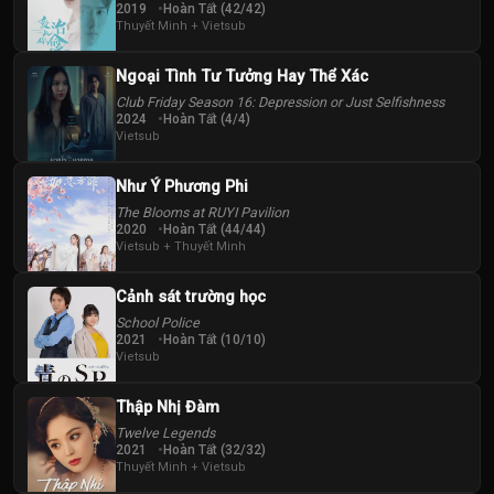
2019
Hoàn Tất (42/42)
Thuyết Minh + Vietsub
Ngoại Tình Tư Tưởng Hay Thể Xác
Club Friday Season 16: Depression or Just Selfishness
2024
Hoàn Tất (4/4)
Vietsub
Như Ý Phương Phi
The Blooms at RUYI Pavilion
2020
Hoàn Tất (44/44)
Vietsub + Thuyết Minh
Cảnh sát trường học
School Police
2021
Hoàn Tất (10/10)
Vietsub
Thập Nhị Đàm
Twelve Legends
2021
Hoàn Tất (32/32)
Thuyết Minh + Vietsub