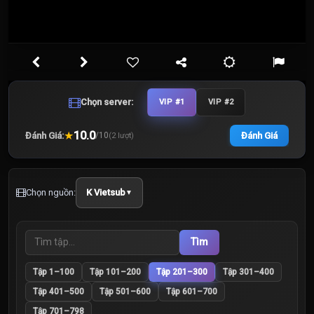
Chọn server:
VIP #1
VIP #2
★
10.0
Đánh Giá:
Đánh Giá
/
10
(
2
lượt)
Chọn nguồn:
K Vietsub
▼
Tìm
Tập 1–100
Tập 101–200
Tập 201–300
Tập 301–400
Tập 401–500
Tập 501–600
Tập 601–700
Tập 701–798