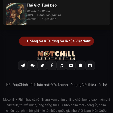
Thế Giới Tươi Đẹp
Wonderful World
2024
Hoàn Tất (14/14)
Vietsub + Thuyết Minh
Hoàng Sa & Trường Sa là của Việt Nam!
Hỏi-Đáp
Chính sách bảo mật
Điều khoản sử dụng
Giới thiệu
Liên hệ
Motchill – Phim hay cả rổ - Trang xem phim online chất lượng cao miễn phí
Vietsub, thuyết minh, lồng tiếng full HD. Kho phim mới khổng lồ, phim
chiếu rạp, phim bộ, phim lẻ từ nhiều quốc gia như Việt Nam, Hàn Quốc,