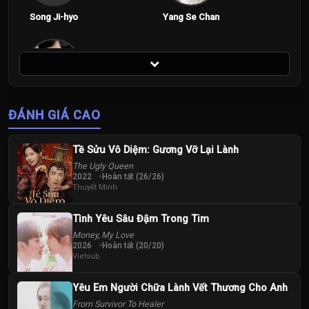
Song Ji-hyo
Yang Se Chan
Tập 300
Yoo Jae-suk
ĐÁNH GIÁ CAO
Tề Sửu Vô Diệm: Gương Vỡ Lại Lành
The Ugly Queen
2022
Hoàn tất (26/26)
Thuyết Minh
Tình Yêu Sâu Đậm Trong Tim
Money, My Love
2026
Hoàn tất (20/20)
Vietsub
Yêu Em Người Chữa Lành Vết Thương Cho Anh
From Survivor To Healer