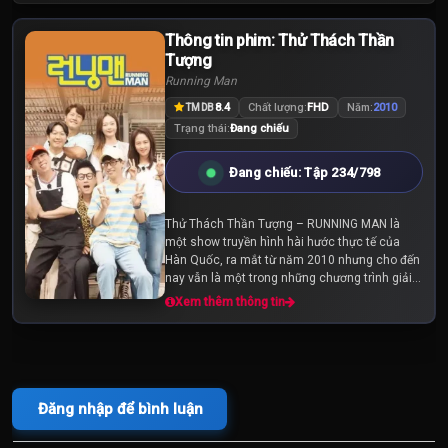
Thông tin phim: Thử Thách Thần
Tập 225
Tập 226
Tập 227
Tượng
Running Man
Tập 228
Tập 229
Tập 230
8.4
Chất lượng:
FHD
Năm:
2010
TMDB
Trạng thái:
Đang chiếu
Tập 231
Tập 232
Tập 233
Đang chiếu: Tập 234/798
Tập 234
Tập 235
Tập 236
Thử Thách Thần Tượng – RUNNING MAN là
một show truyền hình hài hước thực tế của
Tập 237
Tập 238
Tập 239
Hàn Quốc, ra mắt từ năm 2010 nhưng cho đến
nay vẫn là một trong những chương trình giải
trí được yêu thích nhất tại xứ sở kim chi. Với
Xem thêm thông tin
Tập 240
Tập 241
Tập 242
RUNNING MAN, đảm...
Tập 243
Tập 244
Tập 245
Đăng nhập để bình luận
Tập 246
Tập 247
Tập 248