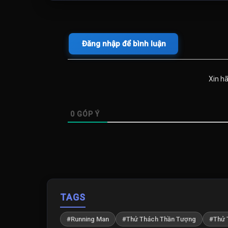
Tập 469
Tập 470
Tập 474
Tập 475
Đăng nhập để bình luận
Tập 479
Tập 480
Xin h
Tập 484
Tập 485
0
GÓP Ý
Tập 489
Tập 490
Tập 494
Tập 495
TAGS
Tập 499
Tập 500
#Running Man
#Thử Thách Thần Tượng
#Thử 