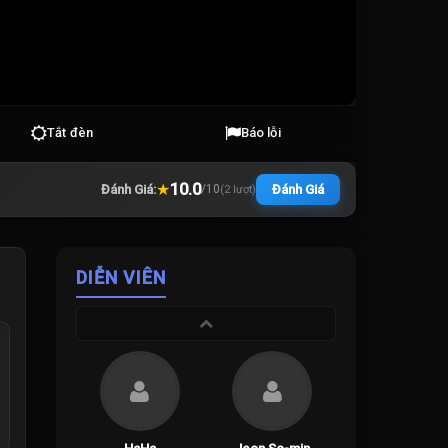
Tắt đèn
Báo lỗi
★
10.0
Đánh Giá:
Đánh Giá
/
10
(
2
lượt)
DIỄN VIÊN