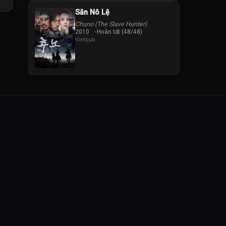
Săn Nô Lệ
Chuno (The Slave Hunter)
2010
Hoàn tất (48/48)
Vietsub