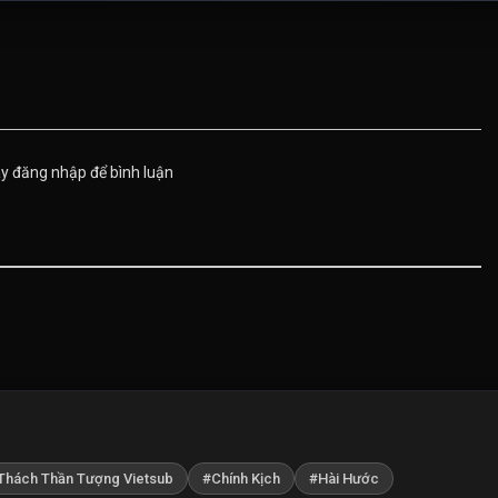
Tập 471
Tập 472
Tập 473
Tập 476
Tập 477
Tập 478
Tập 481
Tập 482
Tập 483
ãy đăng nhập để bình luận
Tập 486
Tập 487
Tập 488
Tập 491
Tập 492
Tập 493
Tập 496
Tập 497
Tập 498
Thách Thần Tượng Vietsub
#Chính Kịch
#Hài Hước