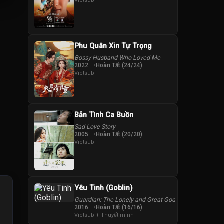
Vietsub
Phu Quân Xin Tự Trọng
Bossy Husband Who Loved Me
2022
Hoàn Tất (24/24)
Vietsub
Bản Tình Ca Buồn
Sad Love Story
2005
Hoàn Tất (20/20)
Vietsub
Yêu Tinh (Goblin)
Guardian: The Lonely and Great God
2016
Hoàn Tất (16/16)
Vietsub + Thuyết minh