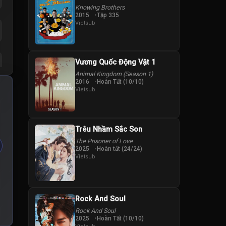
Knowing Brothers
2015
Tập 335
Vietsub
Vương Quốc Động Vật 1
Animal Kingdom (Season 1)
2016
Hoàn Tất (10/10)
Vietsub
Trêu Nhầm Sắc Son
The Prisoner of Love
2025
Hoàn tất (24/24)
Vietsub
Rock And Soul
Rock And Soul
2025
Hoàn Tất (10/10)