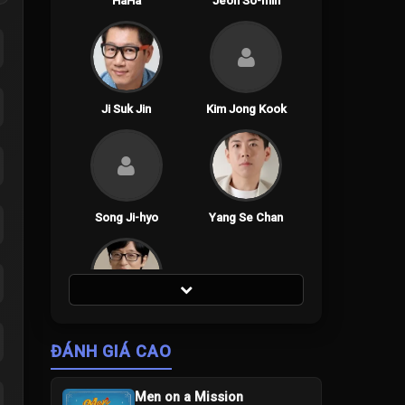
HaHa
Jeon So-min
Ji Suk Jin
Kim Jong Kook
Song Ji-hyo
Yang Se Chan
Yoo Jae-suk
ĐÁNH GIÁ CAO
Men on a Mission