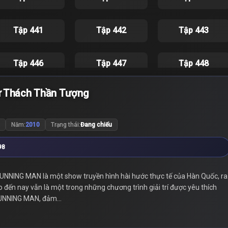
Tập 441
Tập 442
Tập 443
Tập 446
Tập 447
Tập 448
ử Thách Thần Tượng
Tập 451
Tập 452
Tập 453
Năm:
2010
Trạng thái:
Đang chiếu
Tập 456
Tập 457
Tập 458
98
Tập 461
Tập 462
Tập 463
NNING MAN là một show truyền hình hài hước thực tế của Hàn Quốc, ra
ến nay vẫn là một trong những chương trình giải trí được yêu thích
Tập 466
Tập 467
Tập 468
 RUNNING MAN, đảm...