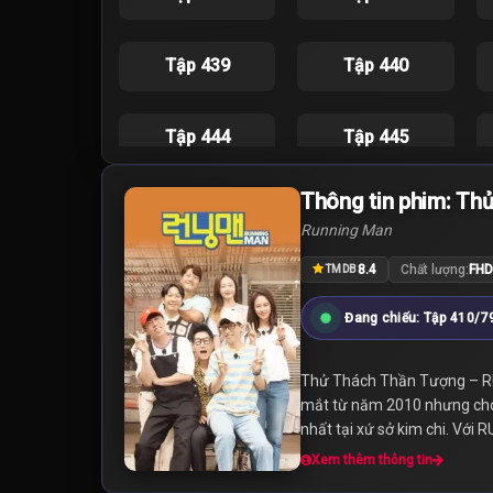
Tập 439
Tập 440
Tập 444
Tập 445
Thông tin phim: Th
Tập 449
Tập 450
Running Man
8.4
Chất lượng:
FHD
TMDB
Tập 454
Tập 455
Đang chiếu: Tập 410/7
Tập 459
Tập 460
Thử Thách Thần Tượng – RU
mắt từ năm 2010 nhưng cho đ
Tập 464
Tập 465
nhất tại xứ sở kim chi. Với
Xem thêm thông tin