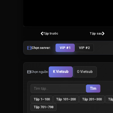
Volume
100%
Tập trước
Tập sau
Chọn server:
VIP #1
VIP #2
K Vietsub
O Vietsub
Chọn nguồn:
Tìm
Tập 1–100
Tập 101–200
Tập 201–300
Tậ
Tập 701–798