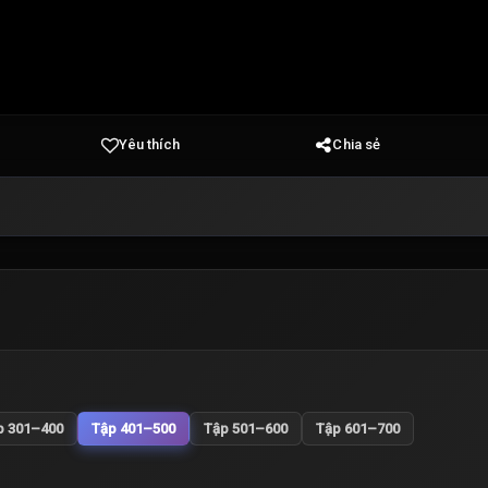
Yêu thích
Chia sẻ
p 301–400
Tập 401–500
Tập 501–600
Tập 601–700