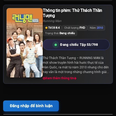
Thông tin phim: Thử Thách Thần
Tập 25
Tập 26
Tập 27
Tượng
Running Man
Tập 28
Tập 29
Tập 30
8.4
Chất lượng:
FHD
Năm:
2010
TMDB
Trạng thái:
Đang chiếu
Tập 31
Tập 32
Tập 33
Đang chiếu: Tập 53/798
Tập 34
Tập 35
Tập 36
Thử Thách Thần Tượng – RUNNING MAN là
một show truyền hình hài hước thực tế của
Tập 37
Tập 38
Tập 39
Hàn Quốc, ra mắt từ năm 2010 nhưng cho đến
nay vẫn là một trong những chương trình giải
trí được yêu thích nhất tại xứ sở kim chi. Với
Xem thêm thông tin
Tập 40
Tập 41
Tập 42
RUNNING MAN, đảm...
Tập 43
Tập 44
Tập 45
Đăng nhập để bình luận
Tập 46
Tập 47
Tập 48