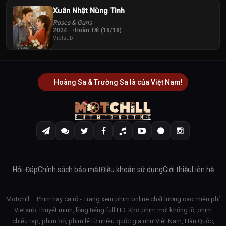
Xuân Nhật Nùng Tình
Roses & Guns
2024
Hoàn Tất (18/18)
Vietsub
Hoàng Sa & Trường Sa là của Việt Nam!
Hỏi-Đáp
Chính sách bảo mật
Điều khoản sử dụng
Giới thiệu
Liên hệ
Motchill – Phim hay cả rổ - Trang xem phim online chất lượng cao miễn phí
Vietsub, thuyết minh, lồng tiếng full HD. Kho phim mới khổng lồ, phim
chiếu rạp, phim bộ, phim lẻ từ nhiều quốc gia như Việt Nam, Hàn Quốc,