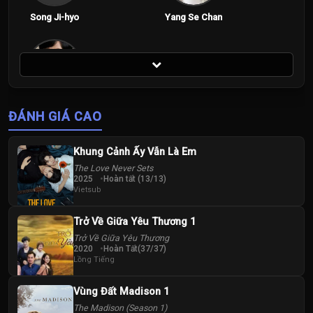
Song Ji-hyo
Yang Se Chan
Tập 100
Yoo Jae-suk
ĐÁNH GIÁ CAO
Khung Cảnh Ấy Vẫn Là Em
The Love Never Sets
2025
Hoàn tất (13/13)
Vietsub
Trở Về Giữa Yêu Thương 1
Trở Về Giữa Yêu Thương
2020
Hoàn Tất(37/37)
Lồng Tiếng
Vùng Đất Madison 1
The Madison (Season 1)