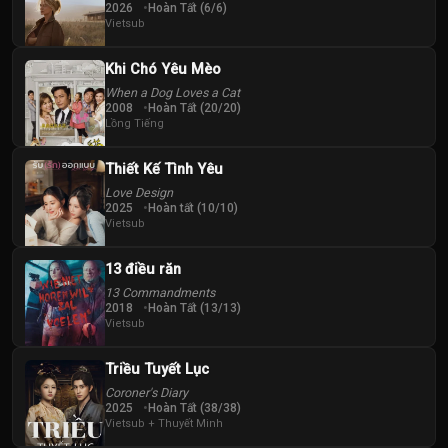
2026
Hoàn Tất (6/6)
Vietsub
Khi Chó Yêu Mèo
When a Dog Loves a Cat
2008
Hoàn Tất (20/20)
Lồng Tiếng
Thiết Kế Tình Yêu
Love Design
2025
Hoàn tất (10/10)
Vietsub
13 điều răn
13 Commandments
2018
Hoàn Tất (13/13)
Vietsub
Triều Tuyết Lục
Coroner's Diary
2025
Hoàn Tất (38/38)
Vietsub + Thuyết Minh