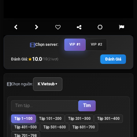
Chọn server:
VIP #1
VIP #2
★
10.0
Đánh Giá:
Đánh Giá
/
10
(
2
lượt)
Chọn nguồn:
K Vietsub
▼
Tìm
Tập 1–100
Tập 101–200
Tập 201–300
Tập 301–400
Tập 401–500
Tập 501–600
Tập 601–700
Tập 701–798