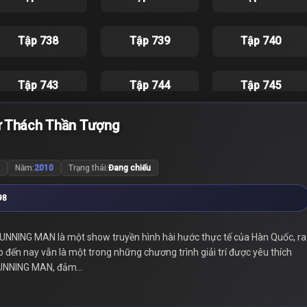
Tập 738
Tập 739
Tập 740
Tập 743
Tập 744
Tập 745
ử Thách Thần Tượng
Tập 748
Tập 749
Tập 750
Năm:
2010
Trạng thái:
Đang chiếu
Tập 753
Tập 754
Tập 755
98
Tập 758
Tập 759
Tập 760
NNING MAN là một show truyền hình hài hước thực tế của Hàn Quốc, ra
ến nay vẫn là một trong những chương trình giải trí được yêu thích
Tập 763
Tập 764
Tập 765
 RUNNING MAN, đảm...