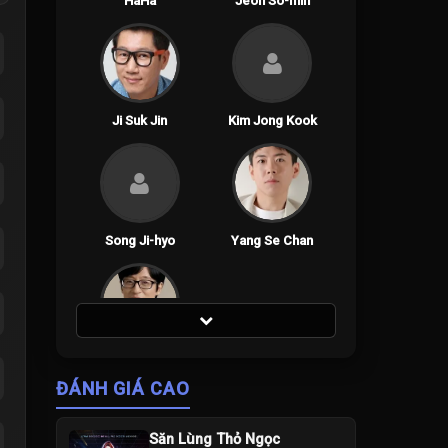
HaHa
Jeon So-min
Ji Suk Jin
Kim Jong Kook
Song Ji-hyo
Yang Se Chan
Yoo Jae-suk
ĐÁNH GIÁ CAO
Săn Lùng Thỏ Ngọc