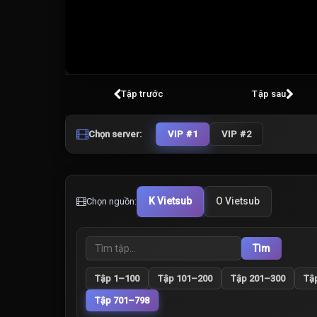
Volume
100%
Tập trước
Tập sau
Chọn server:
VIP #1
VIP #2
K Vietsub
O Vietsub
Chọn nguồn:
Tìm
Tập 1–100
Tập 101–200
Tập 201–300
Tậ
Tập 701–798