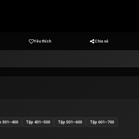
Yêu thích
Chia sẻ
p 301–400
Tập 401–500
Tập 501–600
Tập 601–700