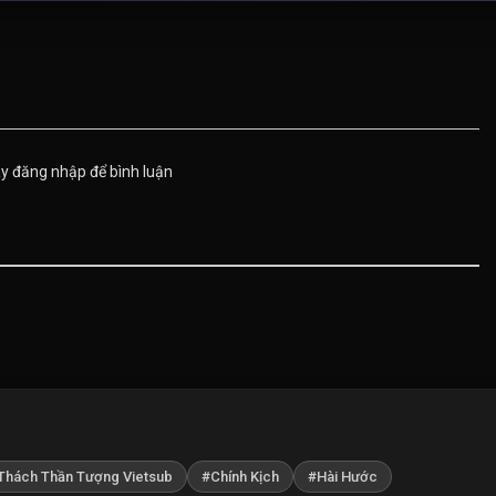
Tập 768
Tập 769
Tập 770
Tập 773
Tập 774
Tập 775
Tập 778
Tập 779
Tập 780
ãy đăng nhập để bình luận
Tập 783
Tập 784
Tập 785
Tập 788
Tập 789
Tập 790
Tập 793
Tập 794
Tập 795
Tập 798
Thách Thần Tượng Vietsub
#Chính Kịch
#Hài Hước