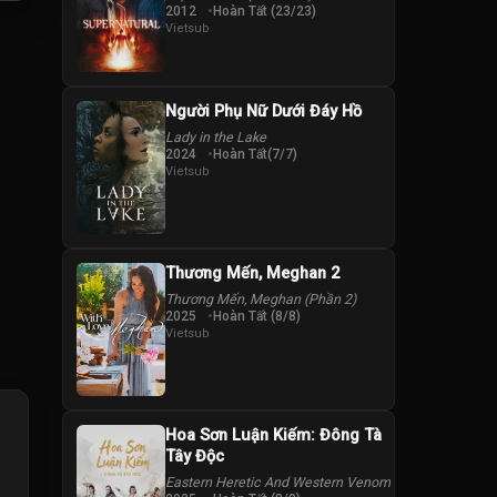
2012
Hoàn Tất (23/23)
Vietsub
Người Phụ Nữ Dưới Đáy Hồ
Lady in the Lake
2024
Hoàn Tất(7/7)
Vietsub
Thương Mến, Meghan 2
Thương Mến, Meghan (Phần 2)
2025
Hoàn Tất (8/8)
Vietsub
Hoa Sơn Luận Kiếm: Đông Tà
Tây Độc
Eastern Heretic And Western Venom