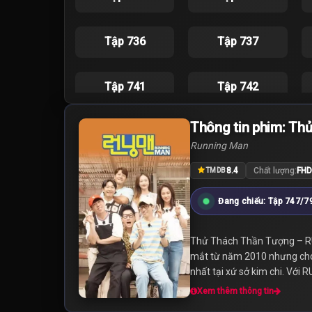
Tập 736
Tập 737
Tập 741
Tập 742
Thông tin phim: Th
Tập 746
Tập 747
Running Man
8.4
Chất lượng:
FHD
TMDB
Tập 751
Tập 752
Đang chiếu: Tập 747/7
Tập 756
Tập 757
Thử Thách Thần Tượng – RU
mắt từ năm 2010 nhưng cho đ
Tập 761
Tập 762
nhất tại xứ sở kim chi. Với
Xem thêm thông tin