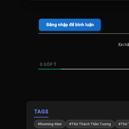
Tập 766
Tập 767
Tập 771
Tập 772
Đăng nhập để bình luận
Tập 776
Tập 777
Xin h
Tập 781
Tập 782
0
GÓP Ý
Tập 786
Tập 787
Tập 791
Tập 792
TAGS
Tập 796
Tập 797
#Running Man
#Thử Thách Thần Tượng
#Thử 