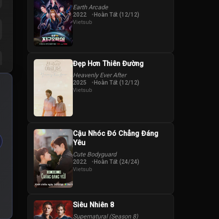
Earth Arcade
2022
Hoàn Tất (12/12)
Vietsub
Đẹp Hơn Thiên Đường
Heavenly Ever After
2025
Hoàn Tất (12/12)
Vietsub
Cậu Nhóc Đó Chẳng Đáng
Yêu
Cute Bodyguard
2022
Hoàn Tất (24/24)
Vietsub
Siêu Nhiên 8
Supernatural (Season 8)