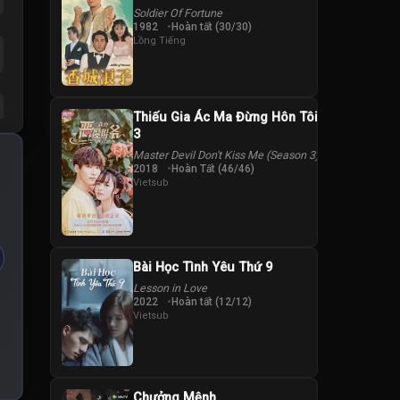
Soldier Of Fortune
1982
Hoàn tất (30/30)
Lồng Tiếng
Thiếu Gia Ác Ma Đừng Hôn Tôi
3
Master Devil Don't Kiss Me (Season 3)
2018
Hoàn Tất (46/46)
Vietsub
Bài Học Tình Yêu Thứ 9
Lesson in Love
2022
Hoàn tất (12/12)
Vietsub
Chưởng Mệnh