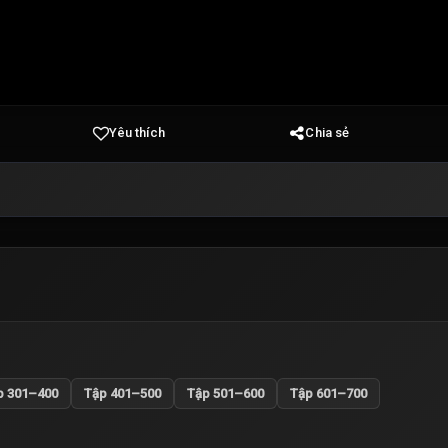
Yêu thích
Chia sẻ
p 301–400
Tập 401–500
Tập 501–600
Tập 601–700