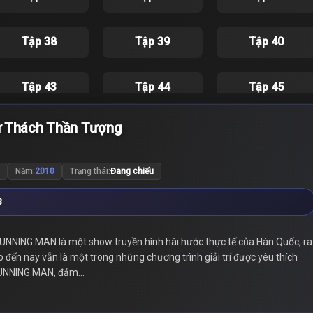
Tập 38
Tập 39
Tập 40
Tập 43
Tập 44
Tập 45
ử Thách Thần Tượng
Tập 48
Tập 49
Tập 50
Năm:
2010
Trạng thái:
Đang chiếu
Tập 53
Tập 54
Tập 55
8
Tập 58
Tập 59
Tập 60
NNING MAN là một show truyền hình hài hước thực tế của Hàn Quốc, ra
ến nay vẫn là một trong những chương trình giải trí được yêu thích
Tập 63
Tập 64
Tập 65
 RUNNING MAN, đảm...