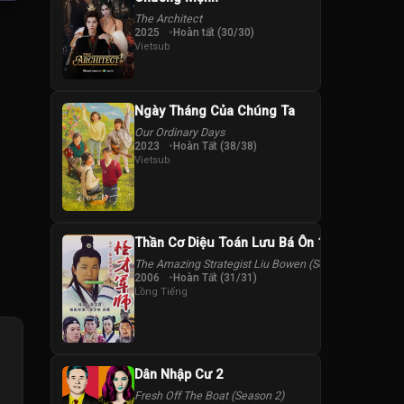
The Architect
2025
Hoàn tất (30/30)
Vietsub
Ngày Tháng Của Chúng Ta
Our Ordinary Days
2023
Hoàn Tất (38/38)
Vietsub
Thần Cơ Diệu Toán Lưu Bá Ôn 1
The Amazing Strategist Liu Bowen (Season 1)
2006
Hoàn Tất (31/31)
Lồng Tiếng
Dân Nhập Cư 2
Fresh Off The Boat (Season 2)