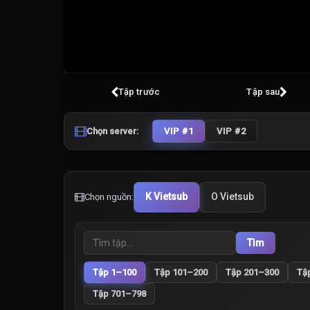
Volume
100%
Tập trước
Tập sau
Chọn server:
VIP #1
VIP #2
K Vietsub
O Vietsub
Chọn nguồn:
Tìm
Tập 1–100
Tập 101–200
Tập 201–300
Tậ
Tập 701–798