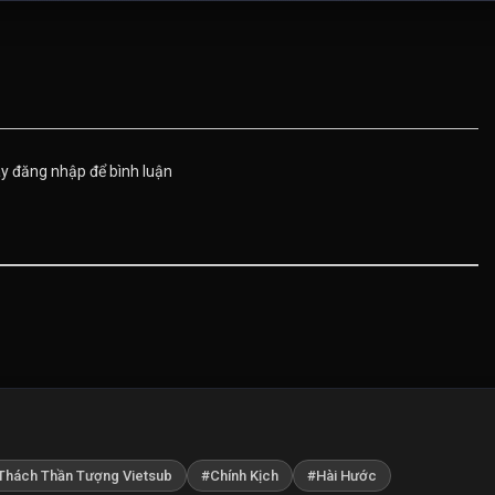
Tập 68
Tập 69
Tập 70
Tập 73
Tập 74
Tập 75
Tập 78
Tập 79
Tập 80
ãy đăng nhập để bình luận
Tập 83
Tập 84
Tập 85
Tập 88
Tập 89
Tập 90
Tập 93
Tập 94
Tập 95
Tập 98
Tập 99
Tập 100
Thách Thần Tượng Vietsub
#Chính Kịch
#Hài Hước