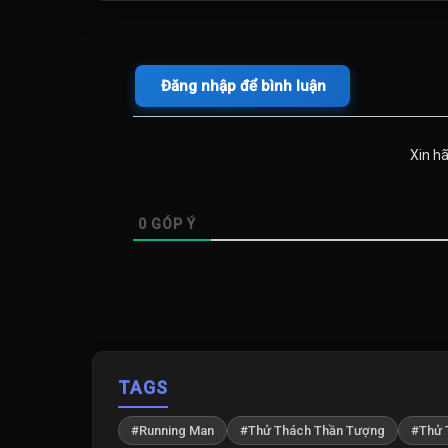
Tập 66
Tập 67
Tập 71
Tập 72
Đăng nhập để bình luận
Tập 76
Tập 77
Xin h
Tập 81
Tập 82
0
GÓP Ý
Tập 86
Tập 87
Tập 91
Tập 92
TAGS
Tập 96
Tập 97
#Running Man
#Thử Thách Thần Tượng
#Thử 