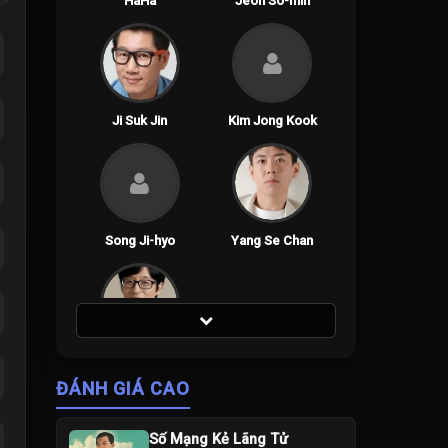
HaHa
Jeon So-min
Ji Suk Jin
Kim Jong Kook
Song Ji-hyo
Yang Se Chan
Yoo Jae-suk
ĐÁNH GIÁ CAO
Số Mạng Kẻ Lãng Tử