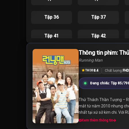
Tập 36
Tập 37
Tập 41
Tập 42
Thông tin phim: Th
Tập 46
Tập 47
Running Man
8.4
Chất lượng:
FHD
TMDB
Tập 51
Tập 52
Đang chiếu: Tập 85/79
Tập 56
Tập 57
Thử Thách Thần Tượng – RU
mắt từ năm 2010 nhưng cho đ
Tập 61
Tập 62
nhất tại xứ sở kim chi. Với
Xem thêm thông tin