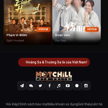
VIETSUB
VIETSUB
Phạm Vi 800m
Đoàn Viên
Eight Hundred
Our Days
Hoàng Sa & Trường Sa là của Việt Nam!
Hỏi-Đáp
Chính sách bảo mật
Điều khoản sử dụng
Giới thiệu
Liên hệ