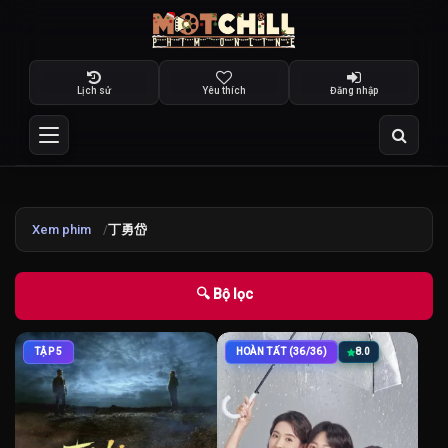
Lịch sử
Yêu thích
Đăng nhập
Xem phim
丁勇岱
🔍 Bộ lọc
TẬP 5
HOÀN TẤT (36/36)
8.0