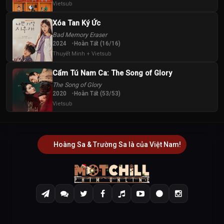
Vietsub
Xóa Tan Ký Ức
Bad Memory Eraser
2024
Hoàn Tất (16/16)
Thuyết Minh + Vietsub
Cẩm Tú Nam Ca: The Song of Glory
The Song of Glory
2020
Hoàn Tất (53/53)
Vietsub
Hoàng Sa & Trường Sa là của Việt Nam!