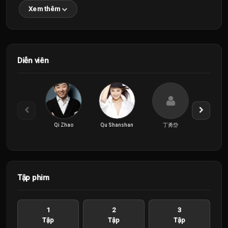
Xem thêm
Diễn viên
Qi Zhao
Qu Shanshan
丁勇岱
何奉
Tập phim
1
2
3
Tập
Tập
Tập