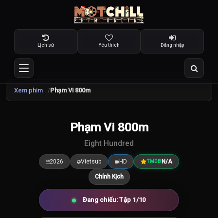
Lịch sử
Yêu thích
Đăng nhập
Xem phim
Phạm Vi 800m
Phạm Vi 800m
7.5
/10
Eight Hundred
2026
Vietsub
HD
N/A
TMDB
Chính Kịch
Đang chiếu: Tập 1/10