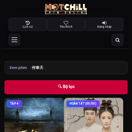
Lịch sử
Yêu thích
Đăng nhập
Xem phim
何奉天
🔍 Bộ lọc
TẬP 4
HOÀN TẤT (55/55)