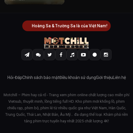
Hoàng Sa & Trường Sa là của Việt Nam!
Hỏi-Đáp
Chính sách bảo mật
Điều khoản sử dụng
Giới thiệu
Liên hệ
Motchill – Phim hay cả rổ - Trang xem phim online chất lượng cao miễn phí
Vietsub, thuyết minh, lồng tiếng full HD. Kho phim mới khổng lồ, phim
chiếu rạp, phim bộ, phim lẻ từ nhiều quốc gia như Việt Nam, Hàn Quốc,
Trung Quốc, Thái Lan, Nhật Bản, Âu Mỹ… đa dạng thể loại. Khám phá nền
tảng phim trực tuyến hay nhất 2025 chất lượng 4K!