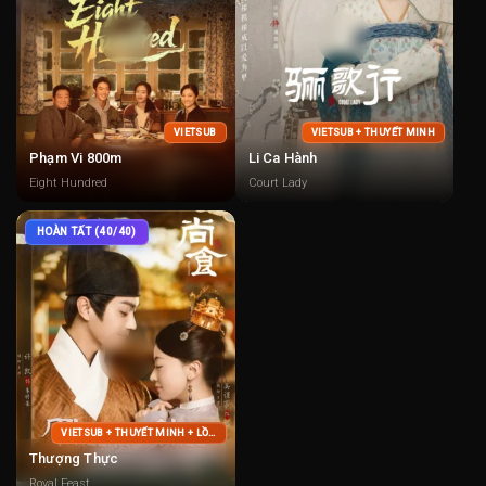
VIETSUB
VIETSUB + THUYẾT MINH
Phạm Vi 800m
Li Ca Hành
Eight Hundred
Court Lady
HOÀN TẤT (40/40)
VIETSUB + THUYẾT MINH + LỒNG TIẾNG
Thượng Thực
Royal Feast