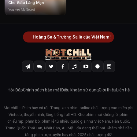
Che Giấu Lãng Mạn
You Are My Secret
Hoàng Sa & Trường Sa là của Việt Nam!
Hỏi-Đáp
Chính sách bảo mật
Điều khoản sử dụng
Giới thiệu
Liên hệ
Motchill – Phim hay cả rổ - Trang xem phim online chất lượng cao miễn phí
Vietsub, thuyết minh, lồng tiếng full HD. Kho phim mới khổng lồ, phim
chiếu rạp, phim bộ, phim lẻ từ nhiều quốc gia như Việt Nam, Hàn Quốc,
Trung Quốc, Thái Lan, Nhật Bản, Âu Mỹ… đa dạng thể loại. Khám phá nền
tảng phim trực tuyến hay nhất 2025 chất lượng 4K!