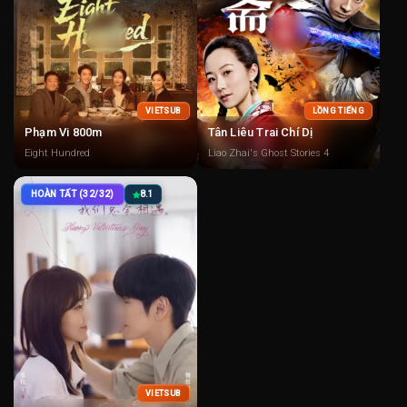
VIETSUB
LỒNG TIẾNG
Phạm Vi 800m
Tân Liêu Trai Chí Dị
Eight Hundred
Liao Zhai's Ghost Stories 4
HOÀN TẤT (32/32)
8.1
VIETSUB