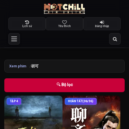
Lịch sử
Yêu thích
Đăng nhập
Xem phim
胡可
🔍 Bộ lọc
TẬP 4
HOÀN TẤT(36/36)