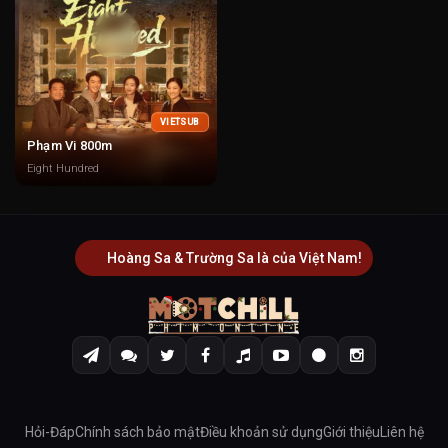
VIETSUB
Phạm Vi 800m
Eight Hundred
Hoàng Sa & Trường Sa là của Việt Nam!
Hỏi-Đáp
Chính sách bảo mật
Điều khoản sử dụng
Giới thiệu
Liên hệ