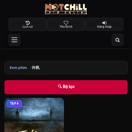
Lịch sử
Yêu thích
Đăng nhập
Xem phim
许凯
🔍 Bộ lọc
TẬP 4