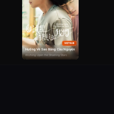
VIETSUB
Hướng Về Sao Băng Cầu Nguyện
Wishing Upon the Shooting Stars