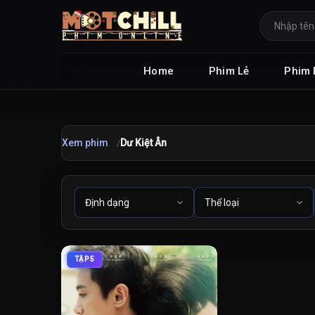
Home
Phim Lẻ
Phim 
Xem phim
Dư Kiệt Ân
TẬP 5