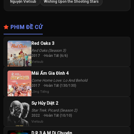
Nguyện Vietsub
Wishing Upon the Shooting Stars
PHIM ĐỀ CỬ
Red Oaks 3
Red Oaks (Season 3)
2017
Hoàn Tất (6/6)
Vietsub
Mái Ấm Gia Đình 4
Come Home Love: Lo And Behold
2017
Hoàn Tất (130/130)
Lồng Tiếng
Sự Hủy Diệt 2
Star Trek: Picard (Season 2)
2022
Hoàn Tất (10/10)
Vietsub
D R 3 A M Dị Chuyện