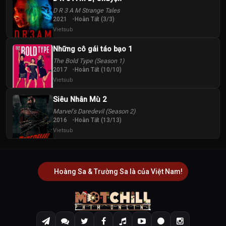
D R 3 A M Strange Tales
2021
Hoàn Tất (3/3)
Vietsub
Những cô gái táo bạo 1
The Bold Type (Season 1)
2017
Hoàn Tất (10/10)
Vietsub
Siêu Nhân Mù 2
Marvel's Daredevil (Season 2)
2016
Hoàn Tất (13/13)
Vietsub
Hoàng Sa & Trường Sa là của Việt Nam!