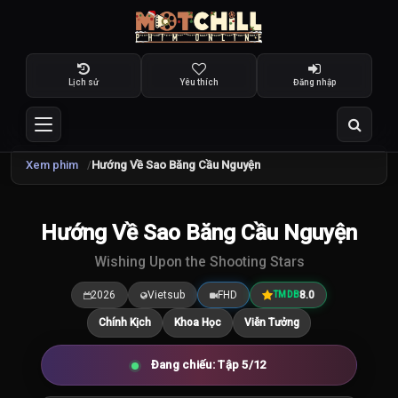
Lịch sử
Yêu thích
Đăng nhập
Xem phim
Hướng Về Sao Băng Cầu Nguyện
TRAILER
Hướng Về Sao Băng Cầu Nguyện
8.0
/10
Wishing Upon the Shooting Stars
2026
Vietsub
FHD
8.0
TMDB
Chính Kịch
Khoa Học
Viễn Tưởng
Đang chiếu: Tập 5/12