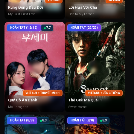
VIETSUB
VIETSUB
Rung Động Đầu Đời
Lời Hứa Với Cha
My First First Love
Ode to My Father
HOÀN TẤT (12/12)
7.7
HOÀN TẤT (20/20)
VIETSUB + THUYẾT MINH
VIETSUB + LỒNG TIẾNG
Quý Cô Ẩn Danh
Thế Giới Ma Quái 1
Ms. Incognito
Sweet Home
HOÀN TẤT (8/8)
8.3
HOÀN TẤT (8/8)
8.3