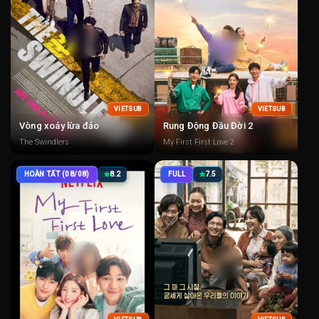
VIETSUB
VIETSUB
Vòng xoáy lừa đảo
Rung Động Đầu Đời 2
The Swindlers
My First First Love 2
HOÀN TẤT (08/08)
8.2
FULL
7.5