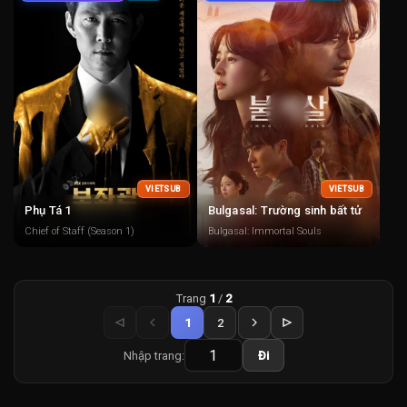
VIETSUB
VIETSUB
Phụ Tá 1
Bulgasal: Trường sinh bất tử
Chief of Staff (Season 1)
Bulgasal: Immortal Souls
Trang
1
/
2
1
2
Nhập trang:
Đi