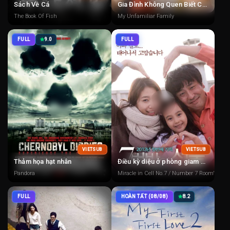
Sách Về Cá
Gia Đình Không Quen Biết Của Tôi
The Book Of Fish
My Unfamiliar Family
FULL
9.0
FULL
VIETSUB
VIETSUB
Thảm họa hạt nhân
Điều kỳ diệu ở phòng giam số 7
Pandora
Miracle in Cell No.7 / Number 7 Room's Gift (l
FULL
HOÀN TẤT (08/08)
8.2