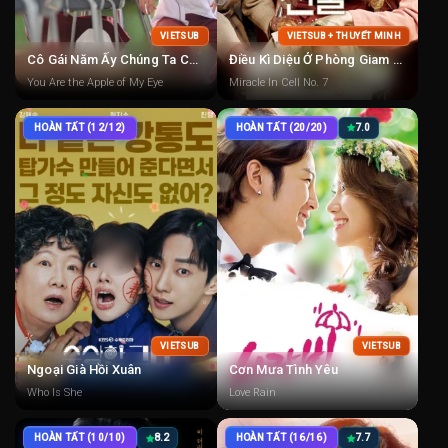
VIETSUB
VIETSUB + THUYẾT MINH
Cô Gái Năm Ấy Chúng Ta Cùng Theo Đuổi
Điều Kì Diệu Ở Phòng Giam Số 7
You Are the Apple of My Eye
Miracle In Cell No. 7
HOÀN TẤT (12/12)
HOÀN TẤT (20/20)
7.0
VIETSUB
VIETSUB
Ngoại Già Hồi Xuân
Cơn Mưa Tình Yêu
Who Is She
Love Rain
HOÀN TẤT (10/10)
8.2
HOÀN TẤT (16/16)
7.7