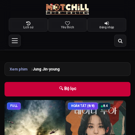
Lịch sử
Yêu thích
Đăng nhập
Xem phim
Jung Jin-young
🔍 Bộ lọc
FULL
HOÀN TẤT (8/8)
8.4