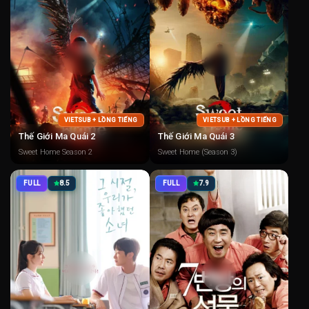
VIETSUB + LỒNG TIẾNG
VIETSUB + LỒNG TIẾNG
Thế Giới Ma Quái 2
Thế Giới Ma Quái 3
Sweet Home Season 2
Sweet Home (Season 3)
FULL
8.5
FULL
7.9