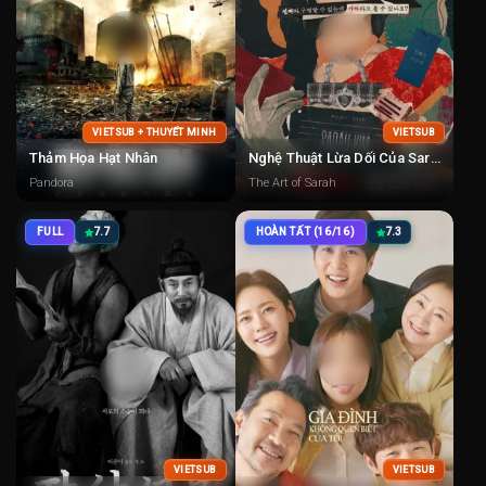
VIETSUB + THUYẾT MINH
VIETSUB
Thảm Họa Hạt Nhân
Nghệ Thuật Lừa Dối Của Sarah
Pandora
The Art of Sarah
FULL
7.7
HOÀN TẤT (16/16)
7.3
VIETSUB
VIETSUB