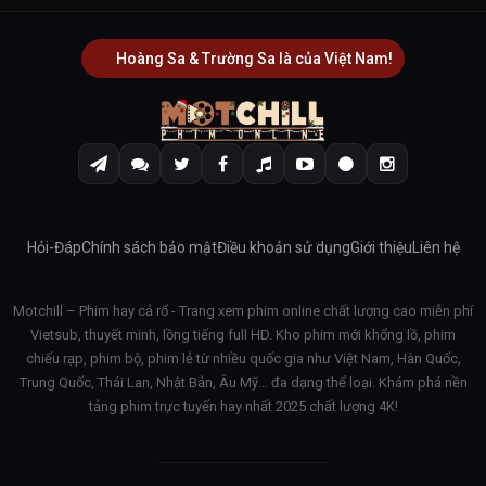
Hoàng Sa & Trường Sa là của Việt Nam!
Hỏi-Đáp
Chính sách bảo mật
Điều khoản sử dụng
Giới thiệu
Liên hệ
Motchill – Phim hay cả rổ - Trang xem phim online chất lượng cao miễn phí
Vietsub, thuyết minh, lồng tiếng full HD. Kho phim mới khổng lồ, phim
chiếu rạp, phim bộ, phim lẻ từ nhiều quốc gia như Việt Nam, Hàn Quốc,
Trung Quốc, Thái Lan, Nhật Bản, Âu Mỹ… đa dạng thể loại. Khám phá nền
tảng phim trực tuyến hay nhất 2025 chất lượng 4K!