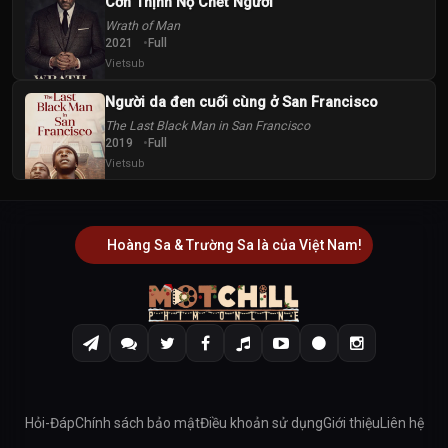
Cơn Thịnh Nộ Chết Người
Wrath of Man
2021
Full
Vietsub
Người da đen cuối cùng ở San Francisco
The Last Black Man in San Francisco
2019
Full
Vietsub
Hoàng Sa & Trường Sa là của Việt Nam!
Hỏi-Đáp
Chính sách bảo mật
Điều khoản sử dụng
Giới thiệu
Liên hệ