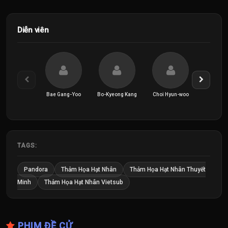
Diễn viên
Bae Gang-Yoo
Bo-Kyeong Kang
Choi Hyun-woo
Donghwa
TAGS:
Pandora
Thảm Họa Hạt Nhân
Thảm Họa Hạt Nhân Thuyết
Minh
Thảm Họa Hạt Nhân Vietsub
PHIM ĐỀ CỬ