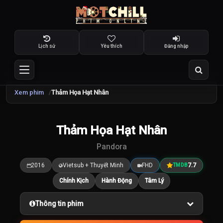
Lịch sử
Yêu thích
Đăng nhập
Xem phim
Thảm Họa Hạt Nhân
TRAILER
Thảm Họa Hạt Nhân
7.7
/10
Pandora
2016
Vietsub + Thuyết Minh
FHD
7.7
TMDB
Chính Kịch
Hành Động
Tâm Lý
Thông tin phim