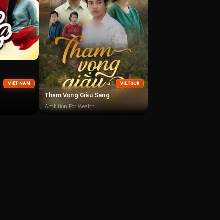
VIỆT NAM
VIETSUB
Tham Vọng Giàu Sang
Ambition For Wealth