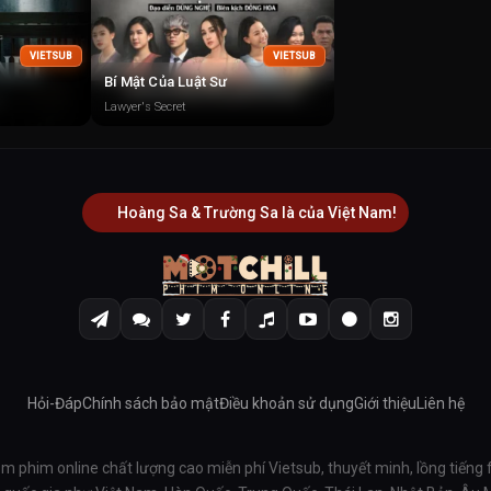
VIETSUB
VIETSUB
Bí Mật Của Luật Sư
Lawyer's Secret
Hoàng Sa & Trường Sa là của Việt Nam!
Hỏi-Đáp
Chính sách bảo mật
Điều khoản sử dụng
Giới thiệu
Liên hệ
em phim online chất lượng cao miễn phí Vietsub, thuyết minh, lồng tiếng 