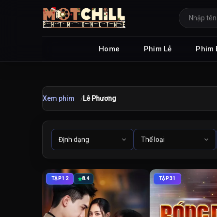
Home
Phim Lẻ
Phim 
Xem phim
Lê Phương
TẬP 12
8.4
TẬP 31