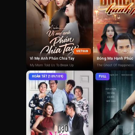
VIETSUB
Vì Mẹ Anh Phán Chia Tay
Bóng Ma Hạnh Phúc
My Mom Told Us To Break Up
The Ghost Of Happiness
HOÀN TẤT (109/109)
FULL