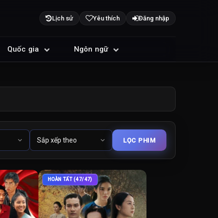
Lịch sử
Yêu thích
Đăng nhập
Quốc gia
Ngôn ngữ
HOÀN TẤT (47/47)