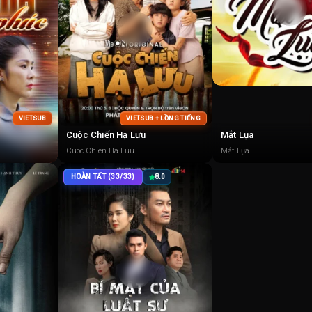
VIETSUB
VIETSUB + LỒNG TIẾNG
Cuộc Chiến Hạ Lưu
Mắt Lụa
Cuoc Chien Ha Luu
Mắt Lụa
HOÀN TẤT (33/33)
8.0