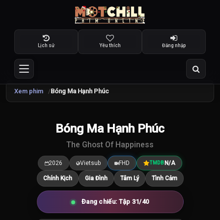
Lịch sử
Yêu thích
Đăng nhập
Xem phim
Bóng Ma Hạnh Phúc
TRAILER
Bóng Ma Hạnh Phúc
7.5
/10
The Ghost Of Happiness
2026
Vietsub
FHD
N/A
TMDB
Chính Kịch
Gia Đình
Tâm Lý
Tình Cảm
Đang chiếu: Tập 31/40