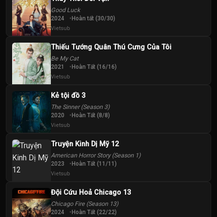
40
Good Luck
Tập
2024
Hoàn tất (30/30)
Vietsub
Thiếu Tướng Quân Thú Cưng Của Tôi
Be My Cat
2021
Hoàn Tất (16/16)
Vietsub
Kẻ tội đồ 3
The Sinner (Season 3)
2020
Hoàn Tất (8/8)
Vietsub
Truyện Kinh Dị Mỹ 12
American Horror Story (Season 1)
2023
Hoàn Tất (11/11)
Vietsub
Đội Cứu Hoả Chicago 13
Chicago Fire (Season 13)
2024
Hoàn Tất (22/22)