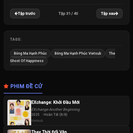
22
23
24
Tập 31 / 40
Tập trước
Tập sau
Tập
Tập
Tập
25
26
27
Tập
Tập
Tập
TAGS:
28
29
30
Bóng Ma Hạnh Phúc
Bóng Ma Hạnh Phúc Vietsub
The
Tập
Tập
Tập
Ghost Of Happiness
31
32
33
Tập
Tập
Tập
PHIM ĐỀ CỬ
34
35
36
Tập
Tập
Tập
EXchange: Khởi Đầu Mới
EXchange-Another Beginning
37
38
39
2025
Hoàn Tất (8/8)
Tập
Tập
Tập
Vietsub
Thay Thời Đổi Vận