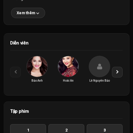
Xem thêm
Diễn viên
Bảo Anh
Hoài An
Lê Nguyên Bảo
Lê Ph
Tập phim
1
2
3