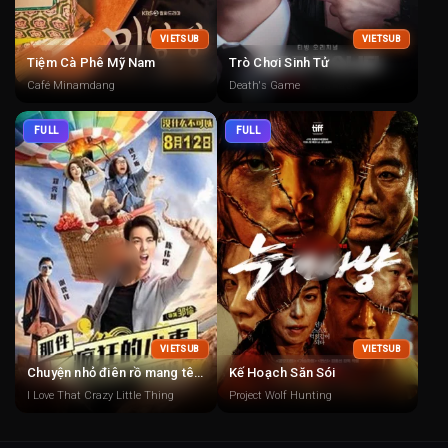
VIETSUB
VIETSUB
Tiệm Cà Phê Mỹ Nam
Trò Chơi Sinh Tử
Café Minamdang
Death's Game
FULL
FULL
VIETSUB
VIETSUB
Chuyện nhỏ điên rồ mang tên Tình Yêu
Kế Hoạch Săn Sói
I Love That Crazy Little Thing
Project Wolf Hunting