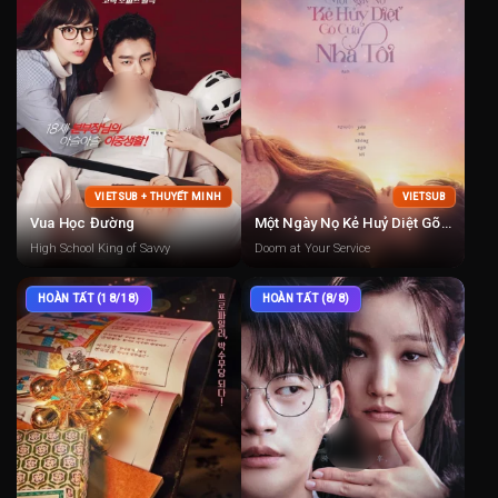
VIETSUB + THUYẾT MINH
VIETSUB
Vua Học Đường
Một Ngày Nọ Kẻ Huỷ Diệt Gõ Cửa Nhà Tôi
High School King of Savvy
Doom at Your Service
HOÀN TẤT (18/18)
HOÀN TẤT (8/8)