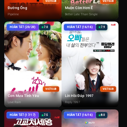
VIETSUB
VIETSUB
Đường Ống
Muộn Còn Hơn Ế
Pipeline
Better Late Than Single
HOÀN TẤT (20/20)
7.0
HOÀN TẤT (16/16)
7.9
VIETSUB
VIETSUB
Cơn Mưa Tình Yêu
Lời Hồi Đáp 1997
Love Rain
Reply 1997
HOÀN TẤT (17/17)
7.5
HOÀN TẤT (16/16)
8.0