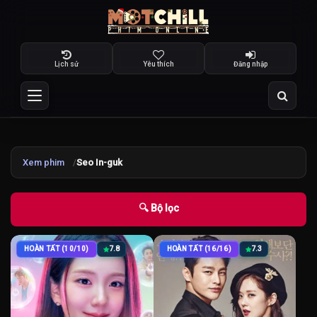
Lịch sử
Yêu thích
Đăng nhập
Xem phim
Seo In-guk
🔍 Bộ lọc
HOÀN TẤT (10/10)
7.8
HOÀN TẤT (16/16)
7.3