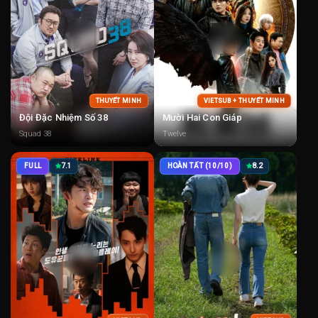
THUYẾT MINH
VIETSUB + THUYẾT MINH
Đội Đặc Nhiệm Số 38
Mười Hai Con Giáp
Squad 38
Twelve
FULL
7.1
HOÀN TẤT (10/10)
8.2