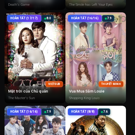
Death's Game
The Smile has Left Your Eyes
HOÀN TẤT (17/17)
8.0
HOÀN TẤT (16/16)
7.9
VIETSUB
THUYẾT MINH
Mặt trời của Chủ quân
Vua Mua Sắm Louie
The Master's Sun
Shopping King Louis
HOÀN TẤT (16/16)
7.9
HOÀN TẤT (8/8)
7.6