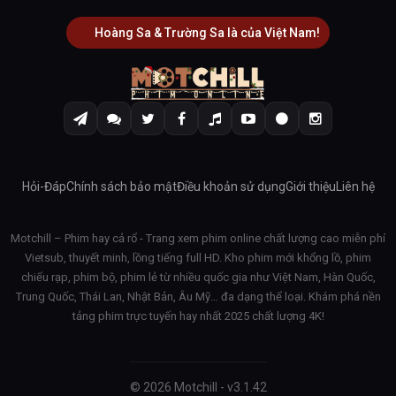
Hoàng Sa & Trường Sa là của Việt Nam!
Hỏi-Đáp
Chính sách bảo mật
Điều khoản sử dụng
Giới thiệu
Liên hệ
Motchill – Phim hay cả rổ - Trang xem phim online chất lượng cao miễn phí
Vietsub, thuyết minh, lồng tiếng full HD. Kho phim mới khổng lồ, phim
chiếu rạp, phim bộ, phim lẻ từ nhiều quốc gia như Việt Nam, Hàn Quốc,
Trung Quốc, Thái Lan, Nhật Bản, Âu Mỹ… đa dạng thể loại. Khám phá nền
tảng phim trực tuyến hay nhất 2025 chất lượng 4K!
© 2026 Motchill - v3.1.42