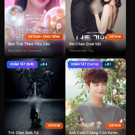
VIETSUB + LỒNG TIẾNG
VIETSUB
Bạn Trai Theo Yêu Cầu
Xin Chào Quái Vật
Boyfriend On Demand
I Remember You
HOÀN TẤT (8/8)
8.4
HOÀN TẤT (16/16)
8.1
VIETSUB
VIETSUB
Trò Chơi Sinh Tử
Ánh Cười Chẳng Còn Vương Mắt Em