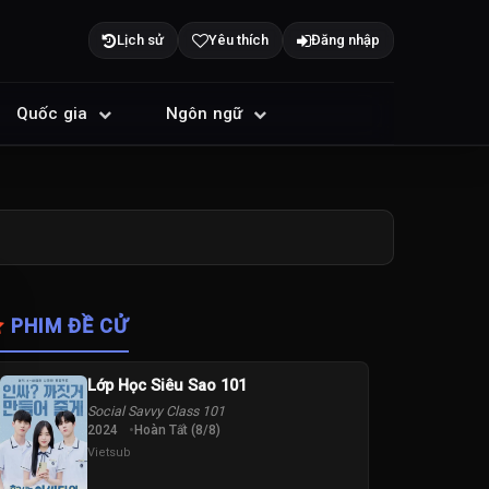
Lịch sử
Yêu thích
Đăng nhập
Quốc gia
Ngôn ngữ
PHIM ĐỀ CỬ
Lớp Học Siêu Sao 101
Social Savvy Class 101
2024
Hoàn Tất (8/8)
Vietsub