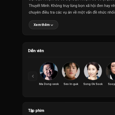
Thuyết Minh. Không truy lùng bọn xã hội đen hay n
chuyên điều tra các vụ án về một vấn đề nhức nhối.
Xem thêm
Diễn viên
Ma Dong-seok
Seo In-guk
Song Ok Sook
Sooy
Tập phim