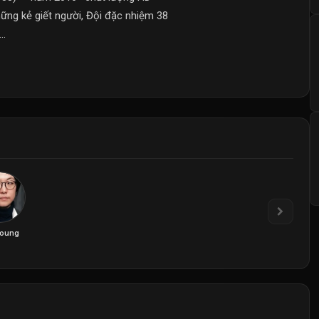
hững kẻ giết người, Đội đặc nhiệm 38
..
oung