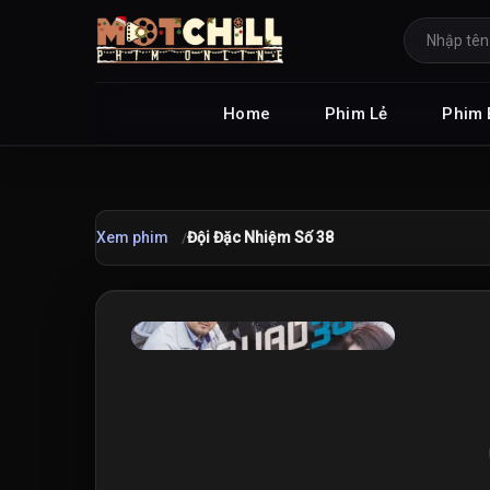
Home
Phim Lẻ
Phim 
Xem phim
Đội Đặc Nhiệm Số 38
★
7.9
/10