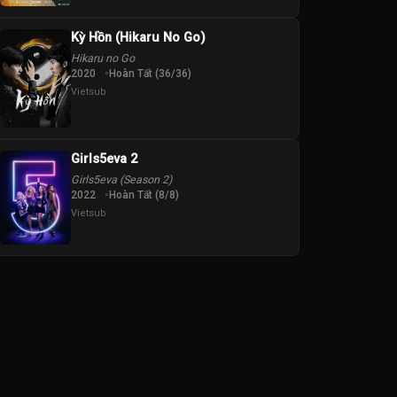
Kỳ Hồn (Hikaru No Go)
Hikaru no Go
2020
Hoàn Tất (36/36)
Vietsub
Girls5eva 2
Girls5eva (Season 2)
2022
Hoàn Tất (8/8)
Vietsub