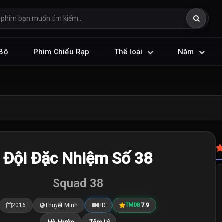
Bộ
Phim Chiếu Rạp
Thể loại
Năm
Đội Đặc Nhiệm Số 38
Squad 38
2016
Thuyết Minh
HD
7.9
TMDB
Hài Hước
Tâm Lý