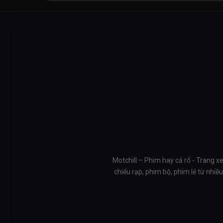
Motchill – Phim hay cả rổ - Trang x
chiếu rạp, phim bộ, phim lẻ từ nhi