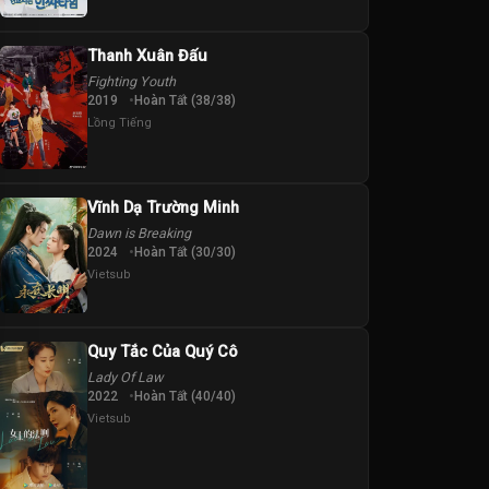
Thanh Xuân Đấu
Fighting Youth
2019
Hoàn Tất (38/38)
Lồng Tiếng
Vĩnh Dạ Trường Minh
Dawn is Breaking
2024
Hoàn Tất (30/30)
Vietsub
Quy Tắc Của Quý Cô
Lady Of Law
2022
Hoàn Tất (40/40)
Vietsub