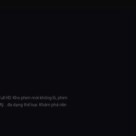
full HD. Kho phim mới khổng lồ, phim
 Mỹ… đa dạng thể loại. Khám phá nền