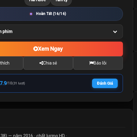
Hoàn Tất (16/16)
n phim
Xem Ngay
thích
Chia sẻ
Báo lỗi
7.9
/
10
Đánh Giá
(31 lượt)
38) — năm 2016 · chất lượng HD ·