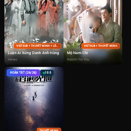
VIETSUB + THUYẾT MINH + LỒNG TIẾNG
VIETSUB + THUYẾT MINH
Luận Ai Xứng Danh Anh Hùng
Mộ Nam Chi
Heroes
Rebirth For You
HOÀN TẤT (26/26)
10.0
THUYẾT MINH