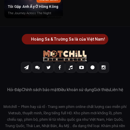
Tôi Gặp Anh Ấy Ở Hồng Kông
The Journey Across The Night
Hoàng Sa & Trường Sa là của Việt Nam!
Hỏi-Đáp
Chính sách bảo mật
Điều khoản sử dụng
Giới thiệu
Liên hệ
Motchill – Phim hay cả rổ - Trang xem phim online chất lượng cao miễn phí
Vietsub, thuyết minh, lồng tiếng full HD. Kho phim mới khổng lồ, phim
chiếu rạp, phim bộ, phim lẻ từ nhiều quốc gia như Việt Nam, Hàn Quốc,
Trung Quốc, Thái Lan, Nhật Bản, Âu Mỹ… đa dạng thể loại. Khám phá nền