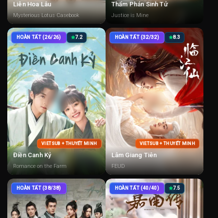
Liên Hoa Lâu
Thẩm Phán Sinh Tử
Mysterious Lotus Casebook
Justice is Mine
HOÀN TẤT (26/26)
7.2
HOÀN TẤT (32/32)
8.3
VIETSUB + THUYẾT MINH
VIETSUB + THUYẾT MINH
Điền Canh Kỷ
Lâm Giang Tiên
Romance on the Farm
FEUD
HOÀN TẤT (38/38)
HOÀN TẤT (40/40)
7.5