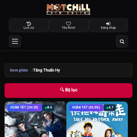
Lịch sử
Yêu thích
Đăng nhập
Xem phim
Tăng Thuấn Hy
🔍 Bộ lọc
HOÀN TẤT (29/29)
8.4
HOÀN TẤT (30/30)
6.7