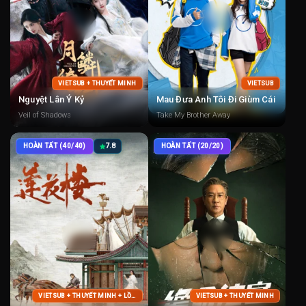
VIETSUB + THUYẾT MINH
VIETSUB
Nguyệt Lân Ỷ Kỷ
Mau Đưa Anh Tôi Đi Giùm Cái
Veil of Shadows
Take My Brother Away
HOÀN TẤT (40/40)
7.8
HOÀN TẤT (20/20)
VIETSUB + THUYẾT MINH + LỒNG TIẾNG
VIETSUB + THUYẾT MINH