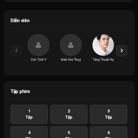
Diễn viên
Cúc Tịnh Y
Điền Gia Thụy
Tăng Thuấn Hy
Trần Đô
Tập phim
1
2
3
Tập
Tập
Tập
4
5
6