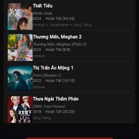
Thất Tiếu
Smile Code
2024
Hoàn Tất (34/34)
Vietsub + Thuyết Minh + Lồng Tiếng
Thương Mến, Meghan 2
Thương Mến, Meghan (Phần 2)
2025
Hoàn Tất (8/8)
Vietsub
Thị Trấn Ác Mộng 1
From (Season 1)
2022
Hoàn Tất (10/10)
Vietsub
Thưa Ngài Thẩm Phán
OMG, Your Honour
2018
Hoàn Tất (25/25)
Lồng Tiếng