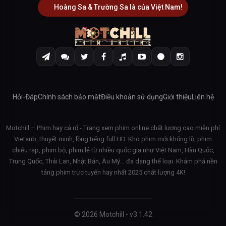
Hoàng Sa & Trường Sa là của Việt Nam!
Hỏi-Đáp
Chính sách bảo mật
Điều khoản sử dụng
Giới thiệu
Liên hệ
Motchill – Phim hay cả rổ - Trang xem phim online chất lượng cao miễn phí
Vietsub, thuyết minh, lồng tiếng full HD. Kho phim mới khổng lồ, phim
chiếu rạp, phim bộ, phim lẻ từ nhiều quốc gia như Việt Nam, Hàn Quốc,
Trung Quốc, Thái Lan, Nhật Bản, Âu Mỹ… đa dạng thể loại. Khám phá nền
tảng phim trực tuyến hay nhất 2025 chất lượng 4K!
© 2026 Motchill - v3.1.42