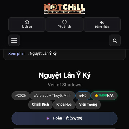
Lịch sử
Yêu thích
Đăng nhập
Xem phim
Nguyệt Lân Ỷ Kỷ
TRAILER
Nguyệt Lân Ỷ Kỷ
8.4
/10
Veil of Shadows
2026
Vietsub + Thuyết Minh
HD
N/A
TMDB
Chính Kịch
Khoa Học
Viễn Tưởng
Hoàn Tất (29/29)