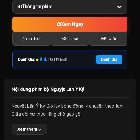
Thông tin phim
Xem Ngay
Yêu thích
Chia sẻ
Báo lỗi
★
8.4
Đánh Giá:
/
10
Đánh Giá
(119 lượt)
Nội dung phim bộ Nguyệt Lân Ỷ Kỷ
Nguyệt Lân Ỷ Kỷ Gió lay bóng động, ý chuyển theo tâm.
Giữa cõi hư thực, lặng chờ gặp gỡ.
Xem thêm