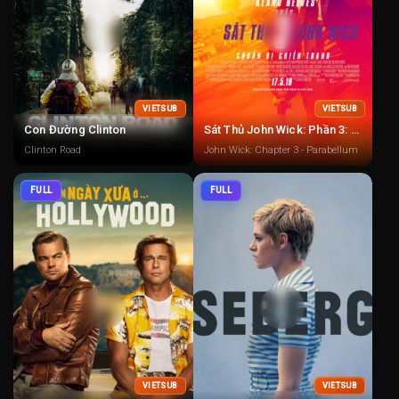
VIETSUB
VIETSUB
Con Đường Clinton
Sát Thủ John Wick: Phần 3: Chuẩn Bị Chiến Tranh
Clinton Road
John Wick: Chapter 3 - Parabellum
FULL
FULL
VIETSUB
VIETSUB