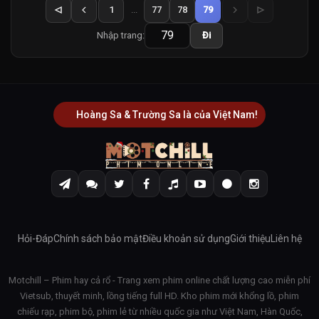
1
...
77
78
79
Nhập trang:
Đi
Hoàng Sa & Trường Sa là của Việt Nam!
Hỏi-Đáp
Chính sách bảo mật
Điều khoản sử dụng
Giới thiệu
Liên hệ
Motchill – Phim hay cả rổ - Trang xem phim online chất lượng cao miễn phí
Vietsub, thuyết minh, lồng tiếng full HD. Kho phim mới khổng lồ, phim
chiếu rạp, phim bộ, phim lẻ từ nhiều quốc gia như Việt Nam, Hàn Quốc,