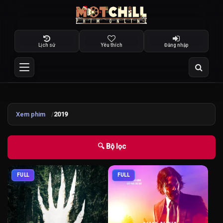
Lịch sử
Yêu thích
Đăng nhập
Xem phim
2019
🔍 Bộ lọc
FULL
FULL