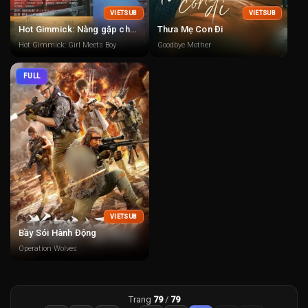
VIETSUB
VIETSUB
Hot Gimmick: Nàng gặp chàng
Thưa Mẹ Con Đi
Hot Gimmick: Girl Meets Boy
Goodbye Mother
FULL
VIETSUB
Bầy Sói Hành Động
Operation Wolves
Trang
79
/
79