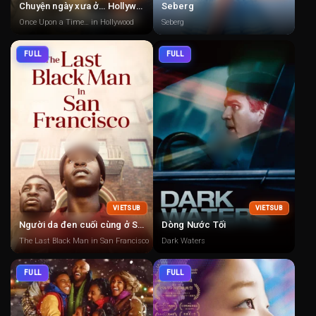
Chuyện ngày xưa ở… Hollywood
Seberg
Once Upon a Time… in Hollywood
Seberg
FULL
FULL
VIETSUB
VIETSUB
Người da đen cuối cùng ở San Francisco
Dòng Nước Tối
The Last Black Man in San Francisco
Dark Waters
FULL
FULL