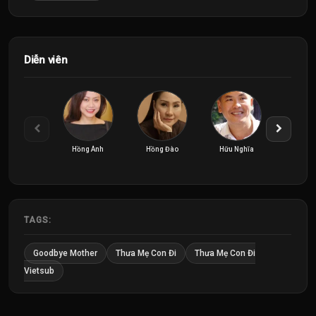
Diễn viên
Hồng Ánh
Hồng Đào
Hữu Nghĩa
Lãnh T
TAGS:
Goodbye Mother
Thưa Mẹ Con Đi
Thưa Mẹ Con Đi
Vietsub