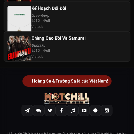
Kế Hoạch Đổi Đời
Greenberg
2010
Full
Vietsub
Chàng Cao Bồi Và Samurai
Bunraku
2010
Full
Vietsub
Hoàng Sa & Trường Sa là của Việt Nam!