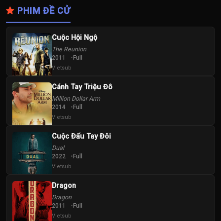
PHIM ĐỀ CỬ
Cuộc Hội Ngộ
The Reunion
2011
Full
Vietsub
Cánh Tay Triệu Đô
Million Dollar Arm
2014
Full
Vietsub
Cuộc Đấu Tay Đôi
Dual
2022
Full
Vietsub
Dragon
Dragon
2011
Full
Vietsub