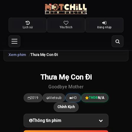
Lịch sử
Yêu thích
Đăng nhập
Xem phim
Thưa Mẹ Con Đi
Thưa Mẹ Con Đi
7.5
/10
Goodbye Mother
2019
Vietsub
HD
N/A
TMDB
Chính Kịch
Thông tin phim