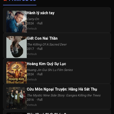
Hành lý xách tay
Carry-On
2024
Full
Vietsub
Giết Con Nai Thần
The Killing Of A Sacred Deer
2017
Full
Vietsub
Hoàng Kim Quỷ Sự Lục
Huang Jin Gui Shi Lu Film Series
2024
Full
Vietsub
Cửu Môn Ngoại Truyện: Hằng Hà Sát Thụ
The Mystic Nine Side Story: Ganges Killing the Trees
2016
Full
Vietsub