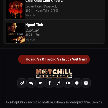
Chìa Khoá Chết Chóc 2
Locke & Key (Season 2)
2021
Hoàn Tất (10/10)
Vietsub
Ngoại Tình
Unfaithful
2002
Full
Vietsub
Hoàng Sa & Trường Sa là của Việt Nam!
Hỏi-Đáp
Chính sách bảo mật
Điều khoản sử dụng
Giới thiệu
Liên hệ