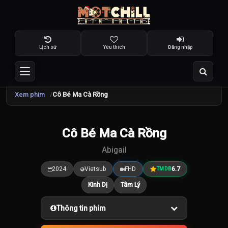
Lịch sử
Yêu thích
Đăng nhập
Xem phim
Cô Bé Ma Cà Rồng
TRAILER
Cô Bé Ma Cà Rồng
6.7
/10
Abigail
2024
Vietsub
FHD
6.7
TMDB
Kinh Dị
Tâm Lý
Thông tin phim