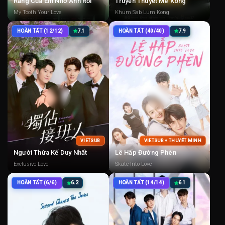
Răng Của Em Nhớ Anh Rồi
Truyền Thuyết Mê Kông
My Tooth Your Love
Khum Sab Lum Kong
HOÀN TẤT (12/12)
7.1
HOÀN TẤT (40/40)
7.9
VIETSUB
VIETSUB + THUYẾT MINH
Người Thừa Kế Duy Nhất
Lê Hấp Đường Phèn
Exclusive Love
Skate Into Love
HOÀN TẤT (6/6)
6.2
HOÀN TẤT (14/14)
6.1