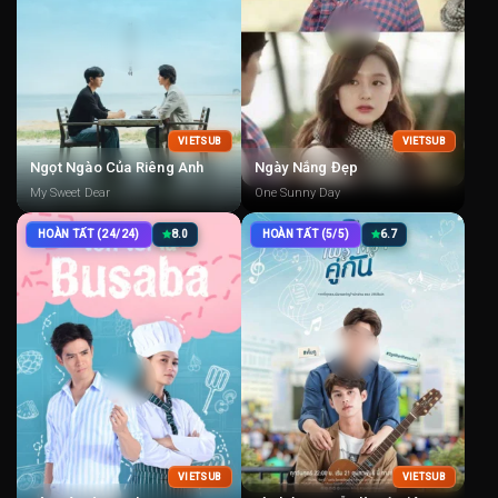
VIETSUB
VIETSUB
Ngọt Ngào Của Riêng Anh
Ngày Nắng Đẹp
My Sweet Dear
One Sunny Day
HOÀN TẤT (24/24)
8.0
HOÀN TẤT (5/5)
6.7
VIETSUB
VIETSUB