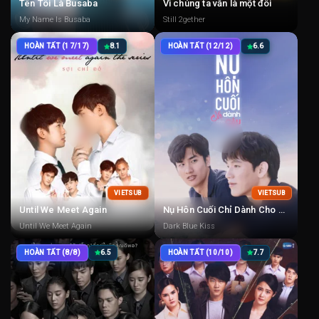
Tên Tôi Là Busaba
Vì chúng ta vẫn là một đôi
My Name Is Busaba
Still 2gether
HOÀN TẤT (17/17)
8.1
HOÀN TẤT (12/12)
6.6
VIETSUB
VIETSUB
Until We Meet Again
Nụ Hôn Cuối Chỉ Dành Cho Cậu
Until We Meet Again
Dark Blue Kiss
HOÀN TẤT (8/8)
6.5
HOÀN TẤT (10/10)
7.7