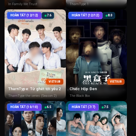
In Family We Trust
TharnType 1
HOÀN TẤT (12/12)
7.6
HOÀN TẤT (12/12)
8.0
VIETSUB
VIETSUB
TharnType: Từ ghét tới yêu 2
Chiếc Hộp Đen
TharnType the series (Season 2)
The Black Box
HOÀN TẤT (10/10)
6.5
HOÀN TẤT (7/7)
7.5