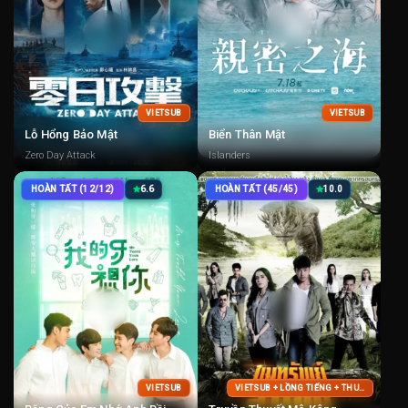
VIETSUB
VIETSUB
Lỗ Hổng Bảo Mật
Biển Thân Mật
Zero Day Attack
Islanders
HOÀN TẤT (12/12)
6.6
HOÀN TẤT (45/45)
10.0
VIETSUB
VIETSUB + LỒNG TIẾNG + THUYẾT MINH