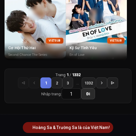
VIETSUB
VIETSUB
Cơ Hội Thứ Hai
Kỹ Sư Tình Yêu
Second Chance The Series
En of Love
Trang
1
/
1332
1
2
3
...
1332
Nhập trang:
Đi
Hoàng Sa & Trường Sa là của Việt Nam!