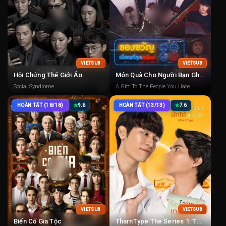
VIETSUB
VIETSUB
Hội Chứng Thế Giới Ảo
Món Quà Cho Người Bạn Ghét
Social Syndrome
A Gift To The People You Hate
HOÀN TẤT (18/18)
9.6
HOÀN TẤT (13/13)
7.6
VIETSUB
VIETSUB
Biến Cố Gia Tộc
TharnType The Series 1: Từ Ghét Tới Yêu