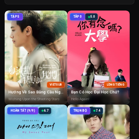
TẬP 5
TÂP 0
5.0
VIETSUB
LỒNG TIẾNG
Hướng Về Sao Băng Cầu Nguyện
Bạn Có Học Đại Học Chứ?
Wishing Upon the Shooting Stars
Hello Again!
HOÀN TẤT (9/9)
6.7
TRỌN BỘ
7.4