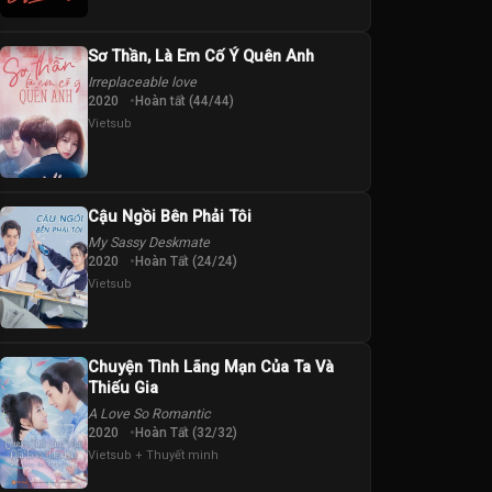
Sơ Thần, Là Em Cố Ý Quên Anh
Irreplaceable love
2020
Hoàn tất (44/44)
Vietsub
Cậu Ngồi Bên Phải Tôi
My Sassy Deskmate
2020
Hoàn Tất (24/24)
Vietsub
Chuyện Tình Lãng Mạn Của Ta Và
Thiếu Gia
A Love So Romantic
2020
Hoàn Tất (32/32)
Vietsub + Thuyết minh