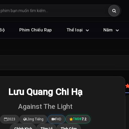
Bộ
Phim Chiếu Rạp
Thể loại
Năm
Lưu Quang Chi Hạ
Against The Light
2023
Lồng Tiếng
FHD
7.2
TMDB
Chính Kịch
Tâm Lý
Tình Cảm