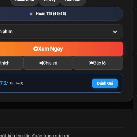
Hoàn Tất (45/45)
n phim
Xem Ngay
thích
Chia sẻ
Báo lỗi
7.2
/
10
Đánh Giá
(5 lượt)
ột tiểu thư tập đoàn trang sức rơi