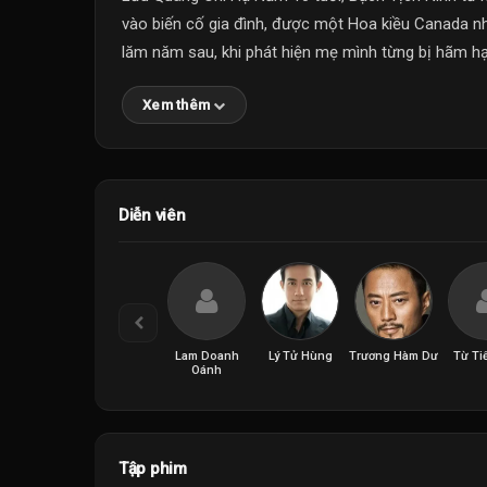
vào biến cố gia đình, được một Hoa kiều Canada nh
lăm năm sau, khi phát hiện mẹ mình từng bị hãm hại
Xem thêm
Diễn viên
Lam Doanh
Lý Tử Hùng
Trương Hàm Dư
Từ Ti
Oánh
Tập phim