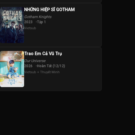
NHỮNG HIỆP SĨ GOTHAM
Gotham Knights
2023
Tập 1
Vietsub
Trao Em Cả Vũ Trụ
Our Universe
2026
Hoàn Tất (12/12)
Vietsub + Thuyết Minh