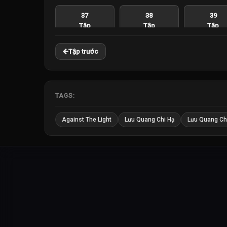
37
38
39
Tập
Tập
Tập
Tập trước
43
44
45
Tập
Tập
Tập
TAGS:
Against The Light
Lưu Quang Chi Hạ
Lưu Quang Chi