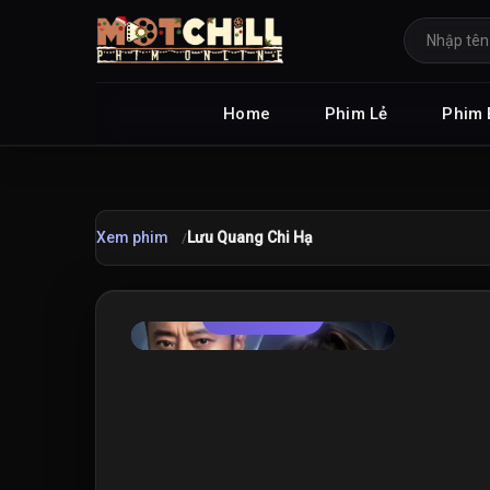
Home
Phim Lẻ
Phim 
Xem phim
Lưu Quang Chi Hạ
TRAILER
★
7.2
/10