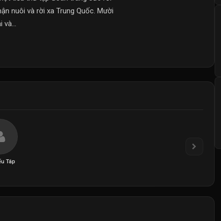
ận nuôi và rời xa Trung Quốc. Mười
 và...
ểu Táp