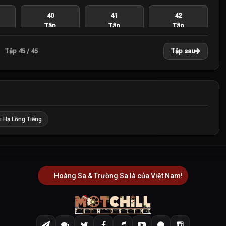
40
41
42
Tập
Tập
Tập
Tập 45 / 45
Tập sau
 Hạ Lồng Tiếng
Hoàng Sa & Trường Sa là của Việt Nam!